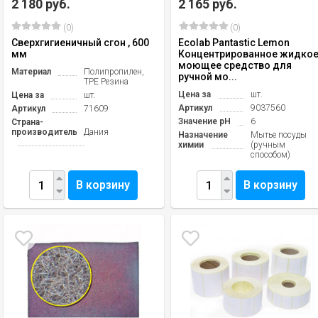
2 180 руб.
2 165 руб.
(0)
(0)
Сверхгигиеничный сгон , 600
Ecolab Pantastic Lemon
мм
Концентрированное жидко
моющее средство для
Материал
Полипропилен,
ручной мо...
TPE Резина
Цена за
шт.
Цена за
шт.
Артикул
9037560
Артикул
71609
Значение pH
6
Страна-
производитель
Дания
Назначение
Мытье посуды
химии
(ручным
способом)
В корзину
В корзину