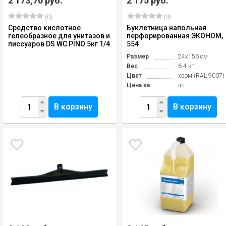
2 173,70 руб.
2 175 руб.
(0)
(0)
Средство кислотное
Буклетница напольная
гелеобразное для унитазов и
перфорированная ЭКОНОМ,
писсуаров DS WC PINO 5кг 1/4
554
Размер
24х156 см
Вес
6.4 кг
Цвет
хром (RAL 9007)
Цена за
шт.
В корзину
В корзину