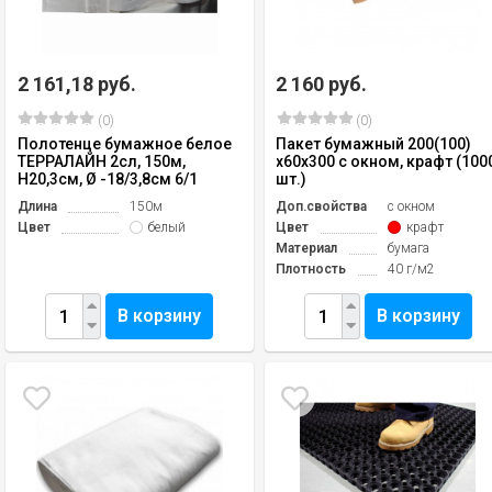
2 161,18 руб.
2 160 руб.
(0)
(0)
Полотенце бумажное белое
Пакет бумажный 200(100)
ТЕРРАЛАЙН 2сл, 150м,
х60х300 с окном, крафт (100
H20,3см, Ø -18/3,8см 6/1
шт.)
Длина
150м
Доп.свойства
с окном
Цвет
белый
Цвет
крафт
Материал
бумага
Плотность
40 г/м2
В корзину
В корзину