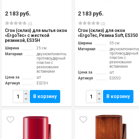
2 183 руб.
2 183 руб.
(0)
(0)
Сгон (склиз) для мытья окон
Сгон (склиз) для окон
«ErgoTec» c жесткой
«ErgoTec, Резина Soft, ES350
резинкой, ES35H
Ширина
55 см
Ширина
25 см
Материал
двухкомпонентн
противоударный
Материал
двухкомпонентный
пластик с
противоударный
резиновыми
пластик с
вставками
резиновыми
вставками
Цена за
шт.
Цена за
шт.
Артикул
ES550
Артикул
ES25H
В корзину
В корзину