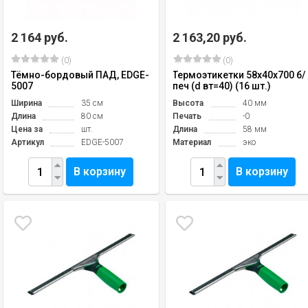
2 164 руб.
2 163,20 руб.
(0)
(0)
Тёмно-бордовый ПАД, EDGE-
Термоэтикетки 58х40х700 б/
5007
печ (d вт=40) (16 шт.)
Ширина
35 см
Высота
40 мм
Длина
80 см
Печать
-0
Цена за
шт.
Длина
58 мм
Артикул
EDGE-5007
Материал
эко
В корзину
В корзину