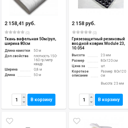
2 158,41 руб.
2 158 руб.
(0)
(0)
Ткань вафельная 50м/рул,
Грязезащитный резиновый
ширина 80см
входной коврик Module 23,
10.054
Длина намотки
50 м
Высота
23 мм
Доп.свойства
плотность 150-
160 гр/метр
Размер
80х120 см
квадр.
Цена за
шт.
Ширина
0,8 м
Короткое
Размер: 80х120
Длина
50 м
описание
см
Высота: 23 мм
В корзину
В корзину