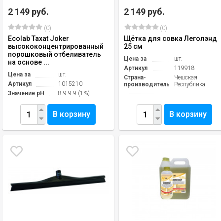
2 149 руб.
2 149 руб.
(0)
(0)
Ecolab Taxat Joker
Щётка для совка Леголэнд
высококонцентрированный
25 см
порошковый отбеливатель
Цена за
шт.
на основе ...
Артикул
119918
Цена за
шт.
Страна-
Чешская
Артикул
1015210
производитель
Республика
Значение pH
8.9-9.9 (1%)
В корзину
В корзину