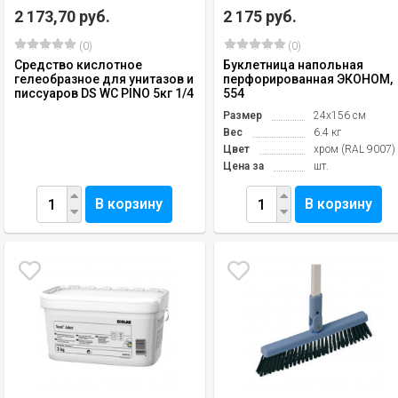
2 173,70 руб.
2 175 руб.
(0)
(0)
Средство кислотное
Буклетница напольная
гелеобразное для унитазов и
перфорированная ЭКОНОМ,
писсуаров DS WC PINO 5кг 1/4
554
Размер
24х156 см
Вес
6.4 кг
Цвет
хром (RAL 9007)
Цена за
шт.
В корзину
В корзину