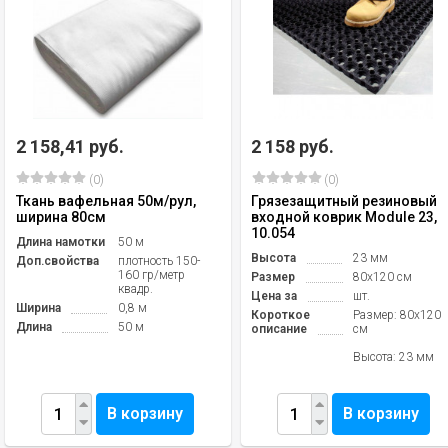
2 158,41 руб.
2 158 руб.
(0)
(0)
Ткань вафельная 50м/рул,
Грязезащитный резиновый
ширина 80см
входной коврик Module 23,
10.054
Длина намотки
50 м
Высота
23 мм
Доп.свойства
плотность 150-
160 гр/метр
Размер
80х120 см
квадр.
Цена за
шт.
Ширина
0,8 м
Короткое
Размер: 80х120
Длина
50 м
описание
см
Высота: 23 мм
В корзину
В корзину