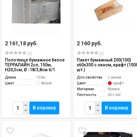
2 161,18 руб.
2 160 руб.
(0)
(0)
Полотенце бумажное белое
Пакет бумажный 200(100)
ТЕРРАЛАЙН 2сл, 150м,
х60х300 с окном, крафт (100
H20,3см, Ø -18/3,8см 6/1
шт.)
Длина
150м
Доп.свойства
с окном
Цвет
белый
Цвет
крафт
Материал
бумага
Плотность
40 г/м2
В корзину
В корзину