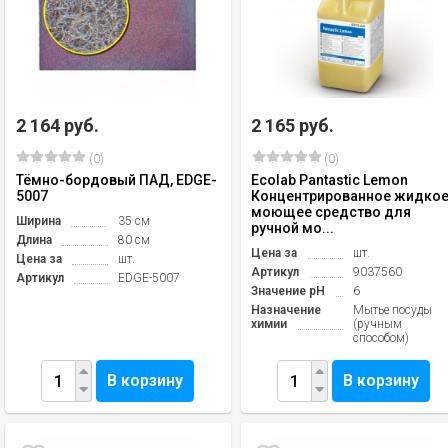
2 164 руб.
2 165 руб.
(0)
(0)
Тёмно-бордовый ПАД, EDGE-
Ecolab Pantastic Lemon
5007
Концентрированное жидко
моющее средство для
Ширина
35 см
ручной мо...
Длина
80 см
Цена за
шт.
Цена за
шт.
Артикул
9037560
Артикул
EDGE-5007
Значение pH
6
Назначение
Мытье посуды
химии
(ручным
способом)
В корзину
В корзину