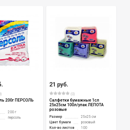
б.
21 руб.
)
(0)
ль 200г ПЕРСОЛЬ
Салфетки бумажные 1сл
25х25см 100л/упак ЛЕПОТА
розовые
200 г
Размер
25х25 см
персоль
Цвет бумаги
розовый
Кол-во листов
100