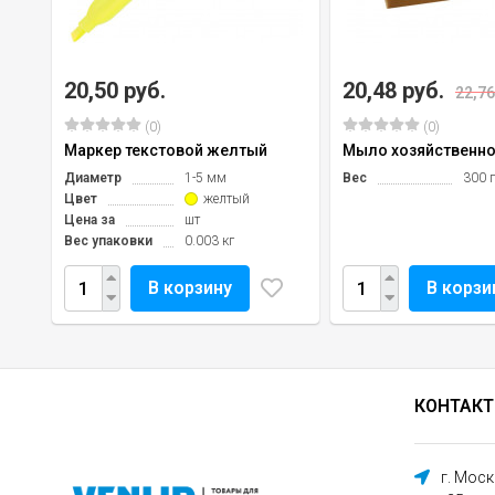
20,50 руб.
20,48 руб.
22,76
(0)
(0)
Маркер текстовой желтый
Мыло хозяйственно
Диаметр
1-5 мм
Вес
300 г
Цвет
желтый
Цена за
шт
Вес упаковки
0.003 кг
В корзину
В корзи
КОНТАК
г. Мос