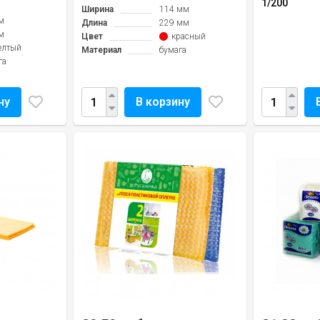
1/200
Ширина
114 мм
м
Длина
229 мм
м
Цвет
красный
елтый
Материал
бумага
га
ну
В корзину