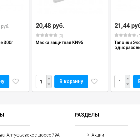
20,48 руб.
21,44 ру
 руб.
(0)
(0
е 300г
Маска защитная KN95
Тапочки Эк
одноразов
ну
В корзину
ТЫ
РАЗДЕЛЫ
ква, Алтуфьевское шоссе 79А
Акции