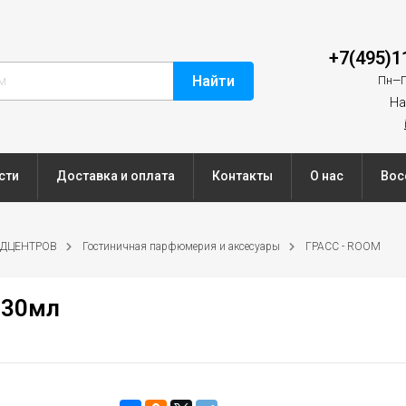
+7(495)1
Найти
Пн—П
На
сти
Доставка и оплата
Контакты
О нас
Вос
ЕДЦЕНТРОВ
Гостиничная парфюмерия и аксесуары
ГРАСС - ROOM
 30мл