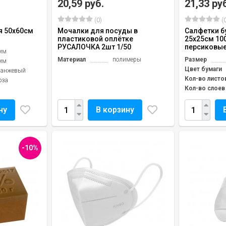
20,59 руб.
21,33 ру
(0)
(0
я 50х60см
Мочалки для посуды в
Салфетки б
пластиковой оплётке
25х25см 10
РУСАЛОЧКА 2шт 1/50
персиковы
мм
Материал
полимеры
Размер
мм
Цвет бумаги
ранжевый
Кол-во листо
оза
Кол-во слоев
ну
В корзину
-10%