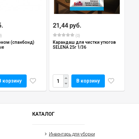
б.
21,44 руб.
)
(0)
оном (спанбонд)
Карандаш для чистки утюгов
ые
SELENА 25г 1/36
В корзину
В корзину
КАТАЛОГ
Инвентарь для уборки