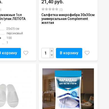
б.
21,40 руб.
)
(0)
умажные 1сл
Салфетка микрофибра 30х30см
0л/упак ЛЕПОТА
универсальная Complement
е
желтая
25х25 см
персиковый
в
100
1
В корзину
В корзину