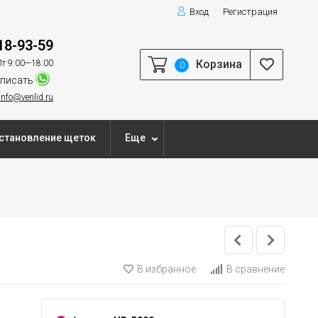
Вход
Регистрация
18-93-59
Корзина
т 9:00—18:00
0
писать
info@venlid.ru
становление щеток
Еще
В избранное
В сравнение