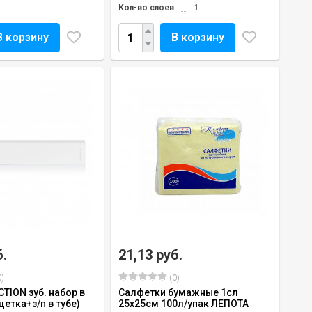
Кол-во слоев
1
В корзину
В корзину
б.
21,13 руб.
)
(0)
CTION зуб. набор в
Салфетки бумажные 1сл
щетка+з/п в тубе)
25х25см 100л/упак ЛЕПОТА