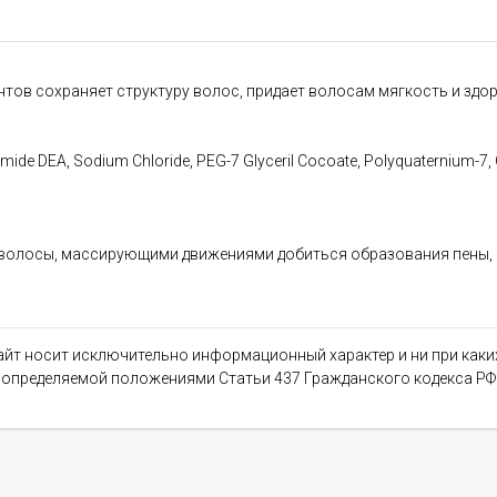
ов сохраняет структуру волос, придает волосам мягкость и здор
ide DEA, Sodium Chloride, PEG-7 Glyceril Cocoate, Polyquaternium-7, Ci
волосы, массирующими движениями добиться образования пены, 
сайт носит исключительно информационный характер и ни при как
, определяемой положениями Статьи 437 Гражданского кодекса РФ