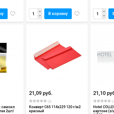
ну
В корзину
21,09 руб.
21,10 ру
(0)
(0
к самокл.
Конверт C65 114х229 120 г/м2
Hotel COLLE
тая 2шт/
красный
картоне (з/