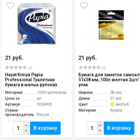
21 руб.
21 руб.
(0)
(0)
Hayat Kimya Papia
Бумага для заметок самокл
Professional Туалетная
51х38 мм, 100л желтая 2шт/
бумага в малых рулонах
упак
Материал
100% целлюлоза
Ширина
38 мм
Цена за
шт.
Длина
51 мм
Артикул
5036905
Цвет
желтый
Страна-
Материал
бумага
производитель
Россия
В корзину
В корзину