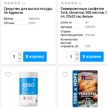
(0)
(0)
Средство для мытья посуды
Сервировочные салфетки
5л Адриоль
Tork, Universal, 500 листов, 1
сл, 32х32 см, белые
Бренд
Адриоль
Цена за
шт.
Объем
5000
Артикул
509300
Страна-
производитель
Италия
Количество
листов/
отрывов, шт.
500
В корзину
В корзину