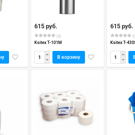
615 руб.
615 руб.
(0)
(0
Ksitex T-101M
Ksitex T-430
ну
В корзину