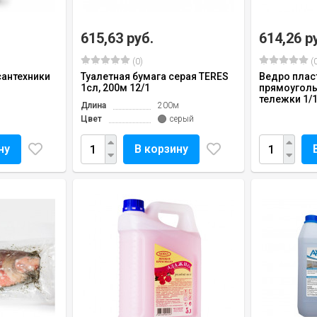
615,63 руб.
614,26 р
(0)
(0
антехники
Туалетная бумага серая TERES
Ведро плас
1сл, 200м 12/1
прямоуголь
тележки 1/
Длина
200м
Цвет
серый
ну
В корзину