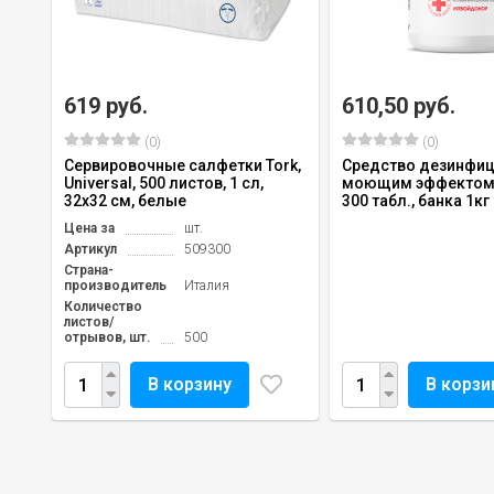
619 руб.
610,50 руб.
(0)
(0)
Сервировочные салфетки Tork,
Средство дезинфи
Universal, 500 листов, 1 сл,
моющим эффектом 
32х32 см, белые
300 табл., банка 1кг
Цена за
шт.
Артикул
509300
Страна-
производитель
Италия
Количество
листов/
отрывов, шт.
500
В корзину
В корзи