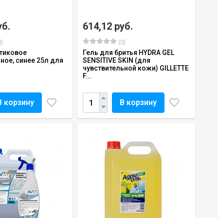
уб.
614,12 руб.
)
(0)
тиковое
Гель для бритья HYDRA GEL
ное, синее 25л для
SENSITIVE SKIN (для
1
чувствительной кожи) GILLETTE
F...
В корзину
В корзину