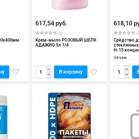
617,54 руб.
618,10 р
(0)
(0
00x400мм
Крем-мыло РОЗОВЫЙ ШЕЛК
Средство д
АДАЖИО 5л 1/4
стеклянных
H-15 конце
Объем
ну
В корзину