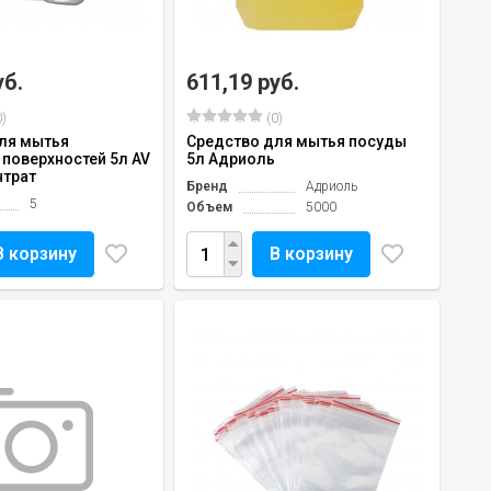
уб.
611,19 руб.
)
(0)
ля мытья
Средство для мытья посуды
 поверхностей 5л AV
5л Адриоль
нтрат
Бренд
Адриоль
5
Объем
5000
В корзину
В корзину