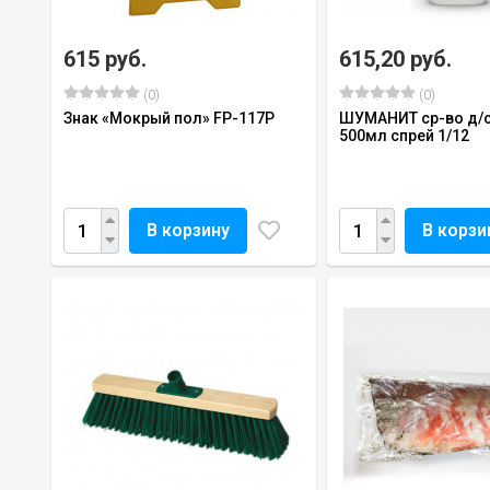
615 руб.
615,20 руб.
(0)
(0)
Знак «Мокрый пол» FP-117P
ШУМАНИТ ср-во д/с
500мл спрей 1/12
В корзину
В корзи