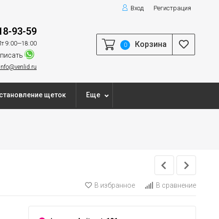
Вход
Регистрация
18-93-59
Корзина
т 9:00—18:00
0
писать
info@venlid.ru
становление щеток
Еще
В избранное
В сравнение