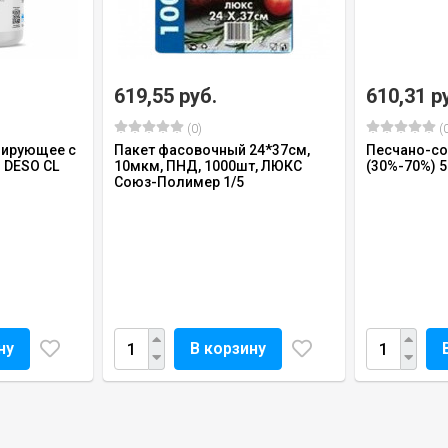
619,55 руб.
610,31 р
(0)
(0
цирующее с
Пакет фасовочный 24*37см,
Песчано-со
DESO CL
10мкм, ПНД, 1000шт, ЛЮКС
(30%-70%) 5
Союз-Полимер 1/5
ну
В корзину