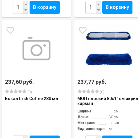
В корзину
В корзину
237,60 руб.
237,77 руб.
(0)
(0)
Бокал Irish Coffee 280 мл
МОП плоский 80х11см акри
карман
Ширина
11 см
Длина
80 см
Материал
акрил
Вид инвентаря
моп