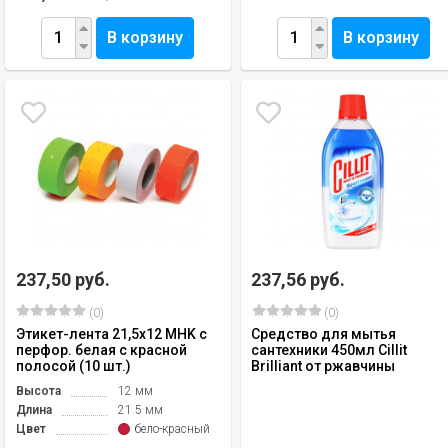
В корзину
В корзину
237,50 руб.
237,56 руб.
(0)
(0)
Этикет-лента 21,5х12 MHK с
Средство для мытья
перфор. белая с красной
сантехники 450мл Cillit
полосой (10 шт.)
Brilliant от ржавчины
Высота
12 мм
Длина
21.5 мм
Цвет
бело-красный