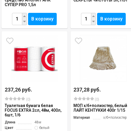
СУПЕР PRO 1,5л
В корзину
В корзину
237,26 руб.
237,28 руб.
(0)
(0)
Туалетная бумага белая
МОП х/б+полиэстер, белый
FOCUS EXTRA 2сл, 48м, 400л,
ЛАЙТ КЕНТУККИ 400г 1/15
6шт, 1/6
Материал
х/б+полиэстер
Длина
48м
Цвет
белый