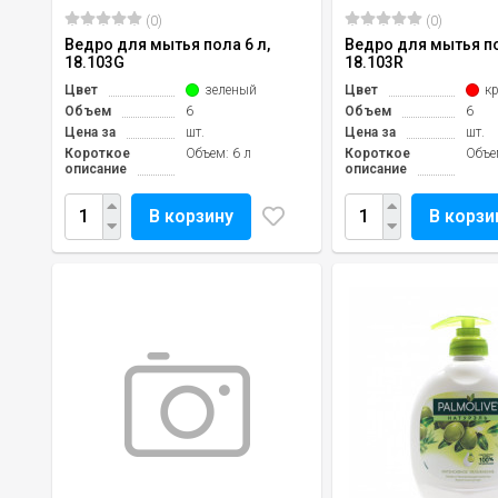
(0)
(0)
Ведро для мытья пола 6 л,
Ведро для мытья по
18.103G
18.103R
Цвет
зеленый
Цвет
к
Объем
6
Объем
6
Цена за
шт.
Цена за
шт.
Короткое
Объем: 6 л
Короткое
Объе
описание
описание
В корзину
В корзи