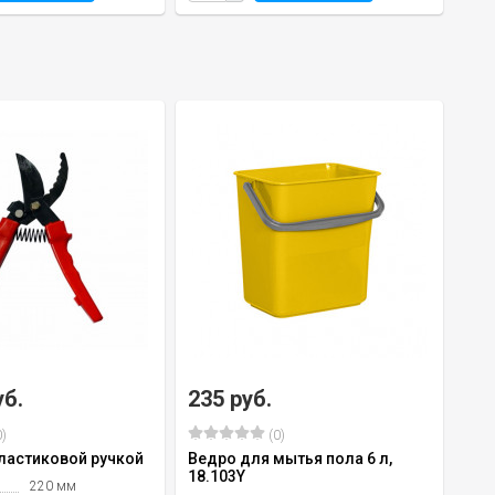
уб.
235 руб.
)
(0)
пластиковой ручкой
Ведро для мытья пола 6 л,
18.103Y
220 мм