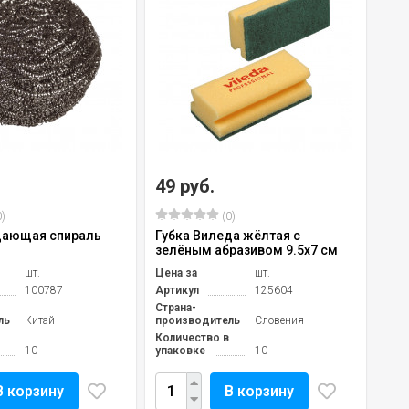
49 руб.
)
(0)
щающая спираль
Губка Виледа жёлтая с
зелёным абразивом 9.5х7 см
шт.
Цена за
шт.
100787
Артикул
125604
Страна-
ль
Китай
производитель
Словения
Количество в
10
упаковке
10
В корзину
В корзину