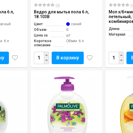
(0)
(0
ла 6 л,
Ведро для мытья пола 6 л,
Моп х/б+ми
18.103B
петельный,
комбиниров
расный
Цвет
синий
Длина
Объем
6
Материал
Цена за
шт.
м: 6 л
Короткое
Объем: 6 л
описание
ну
В корзину