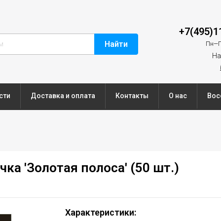
+7(495)1
Найти
Пн—П
На
сти
Доставка и оплата
Контакты
О нас
Вос
ка 'Золотая полоса' (50 шт.)
Характеристики: