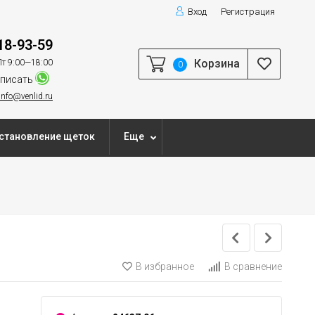
Вход
Регистрация
18-93-59
Корзина
т 9:00—18:00
0
писать
info@venlid.ru
становление щеток
Еще
В избранное
В сравнение