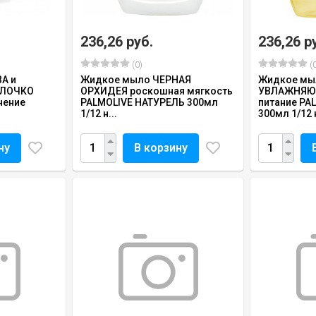
236,26 руб.
236,26 р
(0)
(0
А и
Жидкое мыло ЧЕРНАЯ
Жидкое мы
ЛОЧКО
ОРХИДЕЯ роскошная мягкость
УВЛАЖНЯЮ
нение
PALMOLIVE НАТУРЕЛЬ 300мл
питание PA
1/12 н...
300мл 1/12 н
ну
В корзину