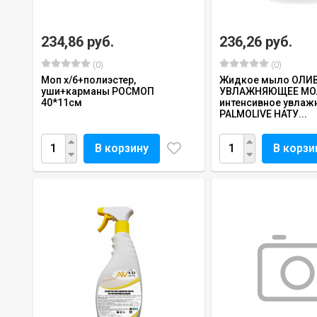
234,86 руб.
236,26 руб.
(0)
(0)
Моп х/б+полиэстер,
Жидкое мыло ОЛИВ
уши+карманы РОСМОП
УВЛАЖНЯЮЩЕЕ МО
40*11см
интенсивное увлаж
PALMOLIVE НАТУ...
В корзину
В корзи