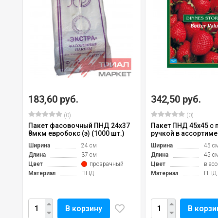
183,60 руб.
342,50 руб.
(0)
(0)
Пакет фасовочный ПНД 24х37
Пакет ПНД 45х45 с 
8мкм евробокс (э) (1000 шт.)
ручкой в ассортимен
Ширина
24 см
Ширина
45 с
Длина
37 см
Длина
45 с
Цвет
прозрачный
Цвет
в ас
Материал
ПНД
Материал
ПНД
В корзину
В корзи