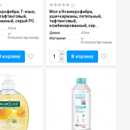
)
(0)
крофибра, Т-язык,
Моп х/б+микрофибра,
 тафтинговый,
уши+карманы, петельный,
анный, серый РО...
тафтинговый,
комбинированный, сер...
40см
Длина
40см
х/
б+полиэстер+микрофибра
Материал
х/
б+полиэстер+микрофибра
В корзину
В корзину