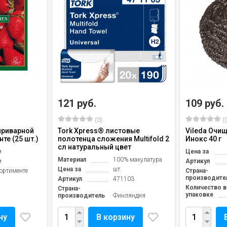
121 руб.
109 руб.
(0)
(0
приварной
Tork Xpress® листовые
Vileda Очи
те (25 шт.)
полотенца сложения Multifold 2
Инокс 40 г
сл натуральный цвет
м
Цена за
Материал
100% макулатура
м
Артикул
Цена за
шт.
сортименте
Страна-
производите
Артикул
471103
Количество в
Страна-
упаковке
производитель
Финляндия
ну
В корзину