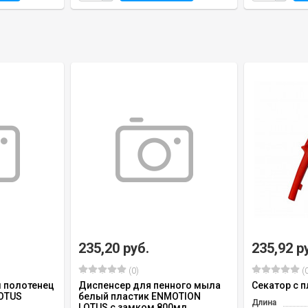
235,20 руб.
235,92 р
(0)
(0
л полотенец
Диспенсер для пенного мыла
Секатор с 
OTUS
белый пластик ENMOTION
Длина
LOTUS с замком 800мл