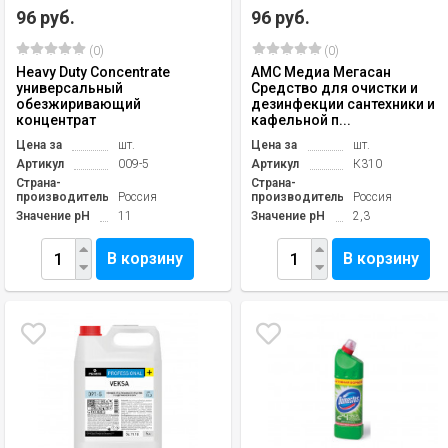
96 руб.
96 руб.
(0)
(0)
Heavy Duty Concentrate
АМС Медиа Мегасан
универсальный
Средство для очистки и
обезжиривающий
дезинфекции сантехники и
концентрат
кафельной п...
Цена за
шт.
Цена за
шт.
Артикул
009-5
Артикул
К310
Страна-
Страна-
производитель
Россия
производитель
Россия
Значение pH
11
Значение pH
2,3
В корзину
В корзину