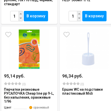
рулоне, 70х110 ПВД, черный,
HELP 500мл 1/12
стандарт
В корзину
В корзину
95,14 руб.
96,34 руб.
(0)
(0)
Перчатки резиновые
Ершик WC на подставке
РУСАЛОЧКА Cheap line рр 9-L,
пластиковый Midi
без напыления, оранжевые
1/96
Цвет
оранжевый