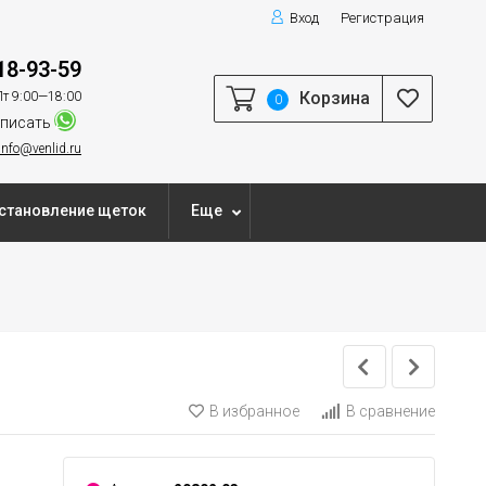
Вход
Регистрация
18-93-59
Корзина
т 9:00—18:00
0
писать
info@venlid.ru
становление щеток
Еще
В избранное
В сравнение