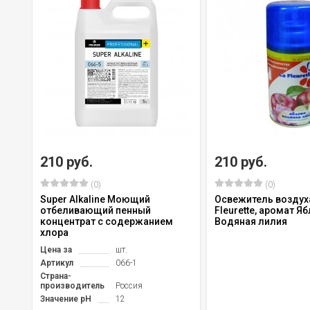
210 руб.
210 руб.
(0)
(0)
Super Alkaline Моющий
Освежитель воздух
отбеливающий пенный
Fleurette, аромат Я
концентрат с содержанием
Водяная лилия
хлора
Цена за
шт.
Артикул
066-1
Страна-
производитель
Россия
Значение pH
12