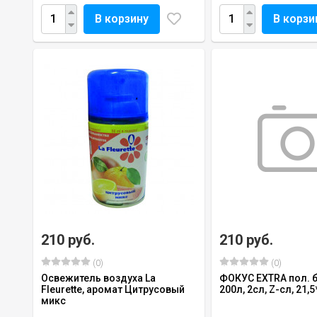
В корзину
В корзи
210 руб.
210 руб.
(0)
(0)
Освежитель воздуха La
ФОКУС EXTRA пол. б
Fleurette, аромат Цитрусовый
200л, 2сл, Z-сл, 21,
микс