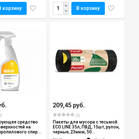
В корзину
В корзину
уб.
209,45 руб.
)
(0)
рующее средство
Пакеты для мусора с тесьмой
оверхностей на
ECO LINE 35л, ПВД, 15шт, рулон,
ропилового спир...
черные, 23мкм, 50...