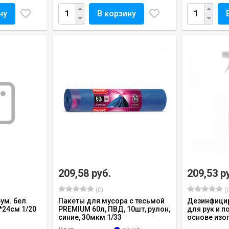
ну
В корзину
209,58 руб.
209,53 р
(0)
(0
ум. бел.
Пакеты для мусора с тесьмой
Дезинфици
5*24см 1/20
PREMIUM 60л, ПВД, 10шт, рулон,
для рук и п
синие, 30мкм 1/33
основе изоп