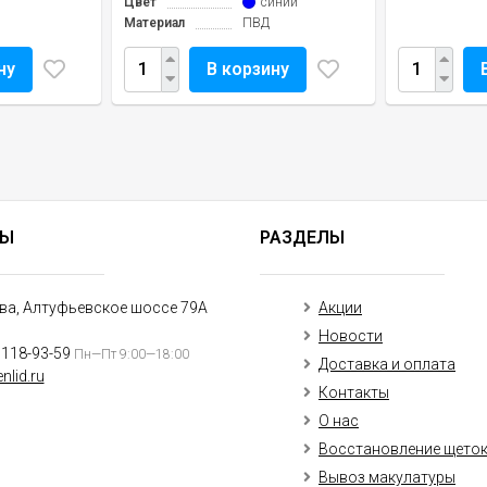
Цвет
синий
Материал
ПВД
ну
В корзину
ТЫ
РАЗДЕЛЫ
ква, Алтуфьевское шоссе 79А
Акции
Новости
)118-93-59
Пн—Пт 9:00—18:00
Доставка и оплата
nlid.ru
Контакты
О нас
Восстановление щето
Вывоз макулатуры