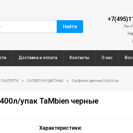
+7(495)1
Найти
Пн—П
На
сти
Доставка и оплата
Контакты
О нас
Вос
 СКАТЕРТИ
САЛФЕТКИ ЦВЕТНЫЕ
Салфетки цветные 24х24 см
400л/упак TaMbien черные
Характеристики: