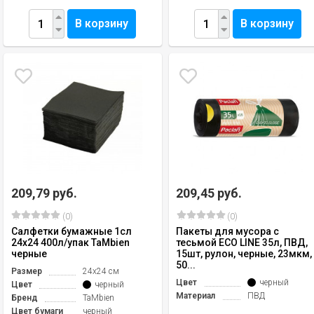
В корзину
В корзину
209,79 руб.
209,45 руб.
(0)
(0)
Салфетки бумажные 1сл
Пакеты для мусора с
24х24 400л/упак TaMbien
тесьмой ECO LINE 35л, ПВД,
черные
15шт, рулон, черные, 23мкм,
50...
Размер
24х24 см
Цвет
черный
Цвет
черный
Материал
ПВД
Бренд
TaMbien
Цвет бумаги
черный