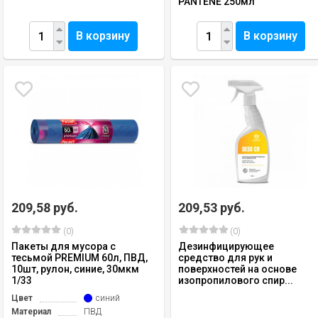
PANTENE 250мл
В корзину
В корзину
209,58 руб.
209,53 руб.
(0)
(0)
Пакеты для мусора с
Дезинфицирующее
тесьмой PREMIUM 60л, ПВД,
средство для рук и
10шт, рулон, синие, 30мкм
поверхностей на основе
1/33
изопропилового спир...
Цвет
синий
Материал
ПВД