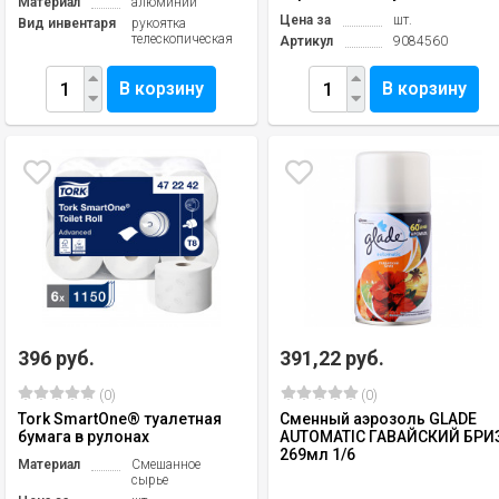
Материал
алюминий
Цена за
шт.
Вид инвентаря
рукоятка
телескопическая
Артикул
9084560
В корзину
В корзину
396 руб.
391,22 руб.
(0)
(0)
Tork SmartOne® туалетная
Сменный аэрозоль GLADE
бумага в рулонах
AUTOMATIC ГАВАЙСКИЙ БРИ
269мл 1/6
Материал
Смешанное
сырье