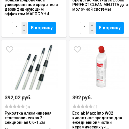
Концентрированное
Средство чистящее 250мл
универсальное средство с
PERFECT CLEAN MELITTA для
дезинфицирующим
молочной системы
эффектом МАГОС УНИ...
В корзину
В корзину
392,02 руб.
392 руб.
(0)
(0)
Рукоятка алюминиевая
Ecolab Maxx Into WC2
телескопическая 2-
кислотное средство для
секционная 0,6-1,2м
ежедневной чистки
керамических ун...