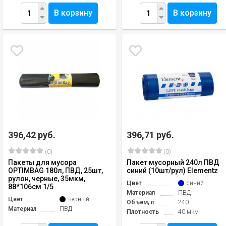
В корзину
В корзину
396,42 руб.
396,71 руб.
(0)
(0)
Пакеты для мусора
Пакет мусорный 240л ПВД
OPTIMBAG 180л, ПВД, 25шт,
синий (10шт/рул) Elementz
рулон, черные, 35мкм,
Цвет
синий
88*106см 1/5
Материал
ПВД
Цвет
черный
Объем, л
240
Материал
ПВД
Плотность
40 мкм