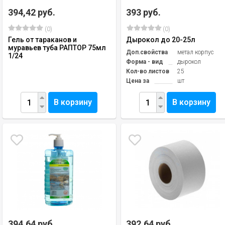
394,42 руб.
393 руб.
(0)
(0)
Гель от тараканов и
Дырокол до 20-25л
муравьев туба РАПТОР 75мл
Доп.свойства
метал корпус
1/24
Форма - вид
дырокол
Кол-во листов
25
Цена за
шт
В корзину
В корзину
394,64 руб.
392,64 руб.