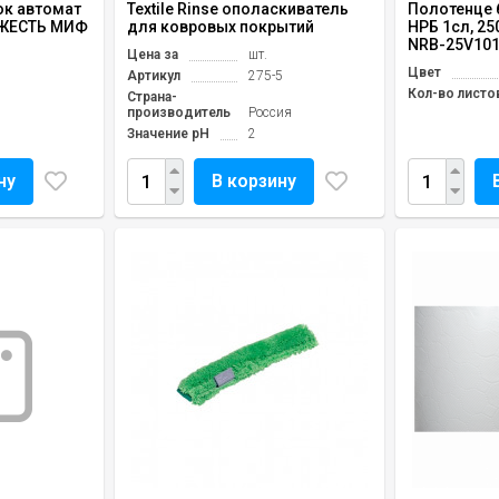
к автомат
Textile Rinse ополаскиватель
Полотенце 
ЕЖЕСТЬ МИФ
для ковровых покрытий
НРБ 1сл, 25
NRB-25V101
Цена за
шт.
Цвет
Артикул
275-5
Кол-во листо
Страна-
производитель
Россия
Значение pH
2
ну
В корзину