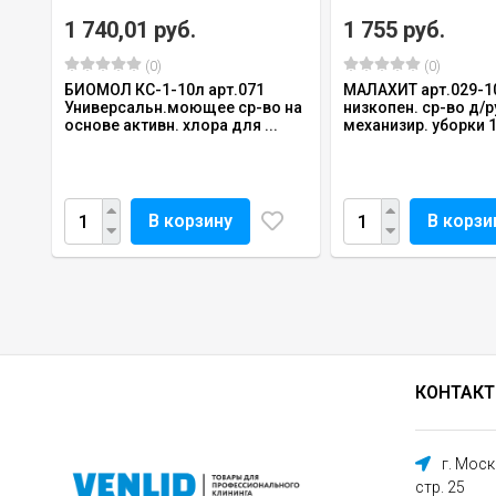
1 740,01 руб.
1 755 руб.
(0)
(0)
БИОМОЛ КС-1-10л арт.071
МАЛАХИТ арт.029-10
Универсальн.моющее ср-во на
низкопен. ср-во д/р
основе активн. хлора для ...
механизир. уборки 1
В корзину
В корзи
КОНТАК
г. Мос
стр. 25