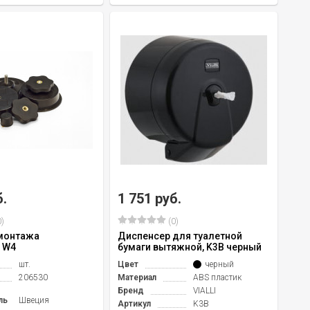
б.
1 751 руб.
)
(0)
монтажа
Диспенсер для туалетной
 W4
бумаги вытяжной, K3B черный
шт.
Цвет
черный
206530
Материал
ABS пластик
Бренд
VIALLI
ль
Швеция
Артикул
K3B