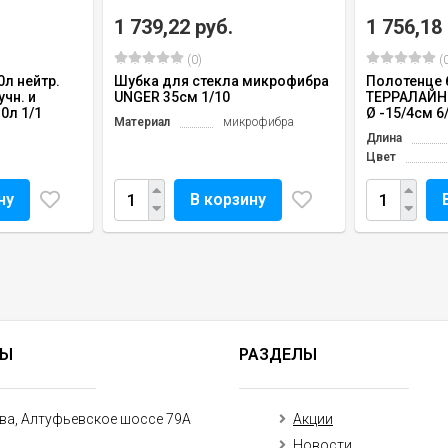
1 739,22 руб.
1 756,18
(0)
(0
л нейтр.
Шубка для стекла микрофибра
Полотенце 
учн. и
UNGER 35см 1/10
ТЕРРАЛАЙН 2
0л 1/1
Ø -15/4см 6
Материал
микрофибра
Длина
Цвет
ну
В корзину
ТЫ
РАЗДЕЛЫ
ква, Алтуфьевское шоссе 79А
Акции
Новости