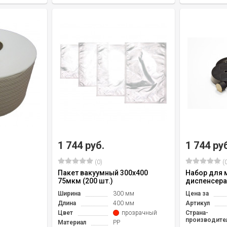
1 744 руб.
1 744 ру
(0)
(0
Пакет вакуумный 300х400
Набор для 
75мкм (200 шт.)
диспенсера
Ширина
300 мм
Цена за
Длина
400 мм
Артикул
Цвет
прозрачный
Страна-
производите
Материал
PP