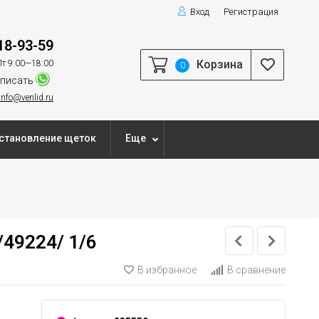
Вход
Регистрация
18-93-59
Корзина
т 9:00—18:00
0
писать
info@venlid.ru
становление щеток
Еще
49224/ 1/6
В избранное
В сравнение