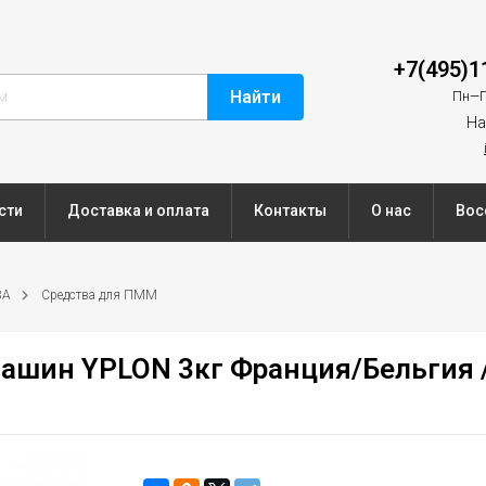
+7(495)1
Найти
Пн—П
На
сти
Доставка и оплата
Контакты
О нас
Вос
ВА
Средства для ПММ
шин YPLON 3кг Франция/Бельгия /