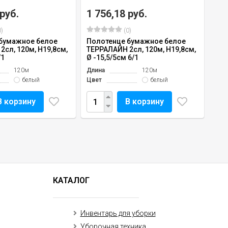
 руб.
1 756,18 руб.
)
(0)
бумажное белое
Полотенце бумажное белое
сл, 120м, H19,8см,
ТЕРРАЛАЙН 2сл, 120м, H19,8см,
/1
Ø -15,5/5см 6/1
120м
Длина
120м
белый
Цвет
белый
В корзину
В корзину
КАТАЛОГ
Инвентарь для уборки
Уборочная техника