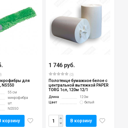
б.
1 746 руб.
)
(0)
икрофибры для
Полотенце бумажное белое с
, NS550
центральной вытяжкой PAPER
TORG 1сл, 120м 12/1
55 см
Длина
120м
микрофибра
Цвет
белый
шт.
NS550
В корзину
В корзину