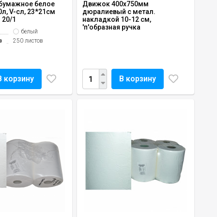
бумажное белое
Движок 400х750мм
0л, V-сл, 23*21см
дюралиевый с метал.
 20/1
накладкой 10-12 см,
'п'образная ручка
белый
в
250 листов
В корзину
В корзину