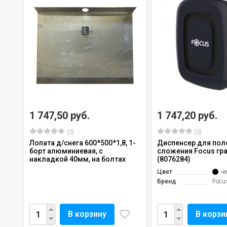
1 747,50 руб.
1 747,20 руб.
(0)
(0)
Лопата д/снега 600*500*1,8, 1-
Диспенсер для поло
борт алюминиевая, с
сложения Focus гр
накладкой 40мм, на болтах
(8076284)
Цвет
ч
Бренд
Focu
В корзину
В корзи