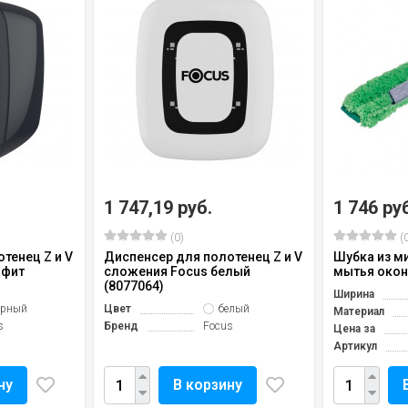
1 747,19 руб.
1 746 ру
(0)
(0
тенец Z и V
Диспенсер для полотенец Z и V
Шубка из м
афит
сложения Focus белый
мытья окон
(8077064)
Ширина
ерный
Цвет
белый
Материал
s
Бренд
Focus
Цена за
Артикул
ну
В корзину