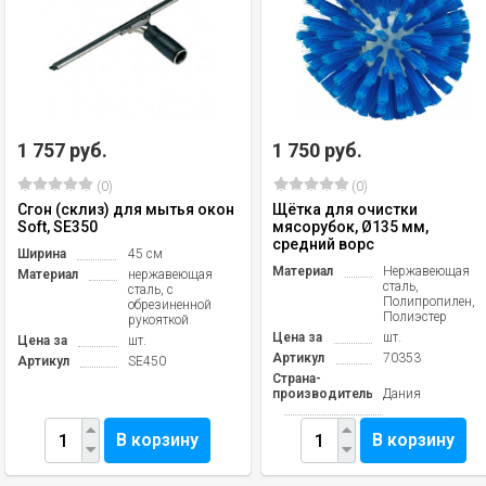
1 757 руб.
1 750 руб.
(0)
(0)
Сгон (склиз) для мытья окон
Щётка для очистки
Soft, SE350
мясорубок, Ø135 мм,
средний ворс
Ширина
45 см
Материал
Нержавеющая
Материал
нержавеющая
сталь,
сталь, с
Полипропилен,
обрезиненной
Полиэстер
рукояткой
Цена за
шт.
Цена за
шт.
Артикул
70353
Артикул
SE450
Страна-
производитель
Дания
В корзину
В корзину