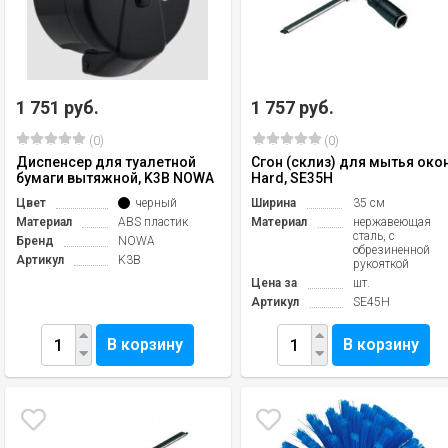
1 751 руб.
1 757 руб.
(0)
(0)
Диспенсер для туалетной
Сгон (склиз) для мытья око
бумаги вытяжной, K3B NOWA
Hard, SE35H
Цвет
черный
Ширина
35 см
Материал
ABS пластик
Материал
нержавеющая
сталь, с
Бренд
NOWA
обрезиненной
Артикул
K3B
рукояткой
Цена за
шт.
Артикул
SE45H
В корзину
В корзину