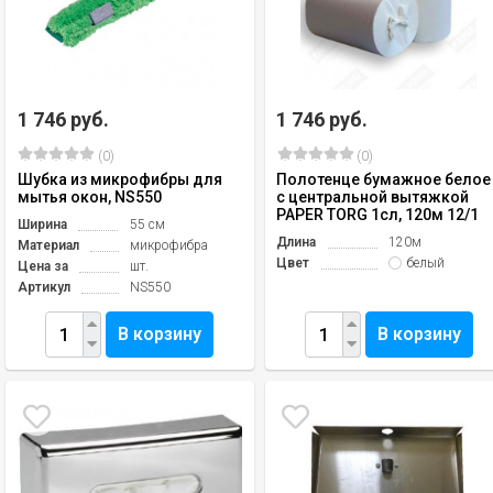
1 746 руб.
1 746 руб.
(0)
(0)
Шубка из микрофибры для
Полотенце бумажное белое
мытья окон, NS550
с центральной вытяжкой
PAPER TORG 1сл, 120м 12/1
Ширина
55 см
Длина
120м
Материал
микрофибра
Цвет
белый
Цена за
шт.
Артикул
NS550
В корзину
В корзину