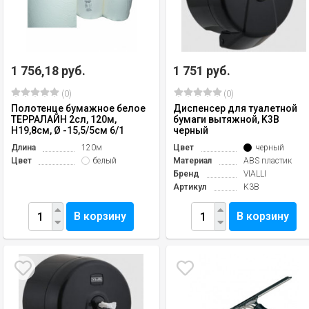
1 756,18 руб.
1 751 руб.
(0)
(0)
Полотенце бумажное белое
Диспенсер для туалетной
ТЕРРАЛАЙН 2сл, 120м,
бумаги вытяжной, K3B
H19,8см, Ø -15,5/5см 6/1
черный
Длина
120м
Цвет
черный
Цвет
белый
Материал
ABS пластик
Бренд
VIALLI
Артикул
K3B
В корзину
В корзину