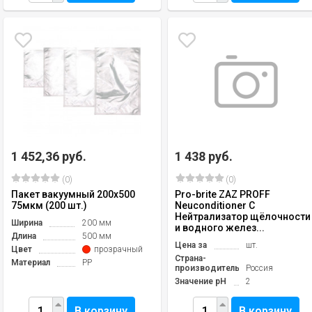
1 452,36 руб.
1 438 руб.
(0)
(0)
Пакет вакуумный 200х500
Pro-brite ZAZ PROFF
75мкм (200 шт.)
Neuconditioner C
Нейтрализатор щёлочности
Ширина
200 мм
и водного желез...
Длина
500 мм
Цена за
шт.
Цвет
прозрачный
Страна-
Материал
PP
производитель
Россия
Значение pH
2
В корзину
В корзину