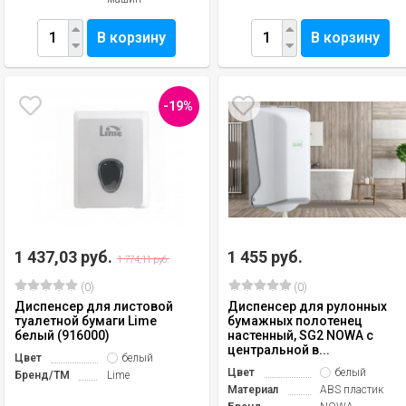
В корзину
В корзину
-19%
1 437,03 руб.
1 455 руб.
1 774,11 руб.
(0)
(0)
Диспенсер для листовой
Диспенсер для рулонных
туалетной бумаги Lime
бумажных полотенец
белый (916000)
настенный, SG2 NOWA с
центральной в...
Цвет
белый
Цвет
белый
Бренд/TM
Lime
Материал
ABS пластик