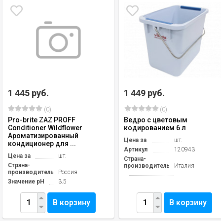
1 445 руб.
1 449 руб.
(0)
(0)
Pro-brite ZAZ PROFF
Ведро с цветовым
Conditioner Wildflower
кодированием 6 л
Ароматизированный
Цена за
шт.
кондиционер для ...
Артикул
120943
Цена за
шт.
Страна-
Страна-
производитель
Италия
производитель
Россия
Значение pH
3.5
В корзину
В корзину