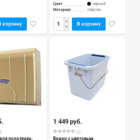
Цвет
черный
Материал
пластик
В корзину
В корзину
б.
1 449 руб.
)
(0)
для полотенец,
Ведро с цветовым