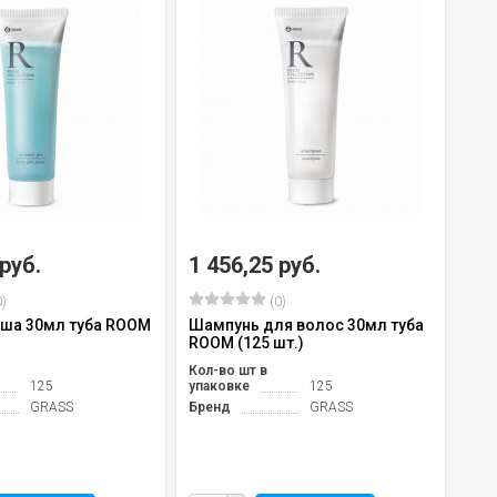
 руб.
1 456,25 руб.
)
(0)
уша 30мл туба ROOM
Шампунь для волос 30мл туба
ROOM (125 шт.)
Кол-во шт в
125
упаковке
125
GRASS
Бренд
GRASS