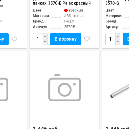
пачках, 3570-B Palex красный
3570-G
лл
Цвет
красный
Цвет
Материал
ABS пластик
Материал
я
Бренд
PALEX
Бренд
Артикул
3570-B
Артикул
ну
В корзину
1 446 руб.
1 446 ру