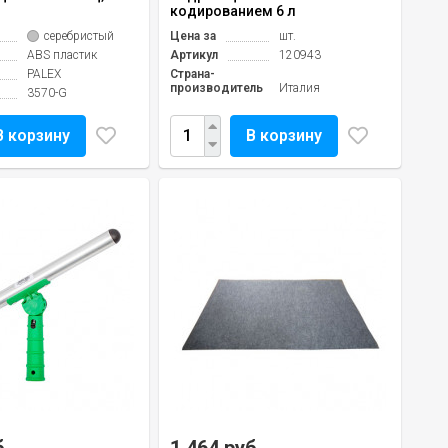
кодированием 6 л
серебристый
Цена за
шт.
ABS пластик
Артикул
120943
PALEX
Страна-
производитель
Италия
3570-G
В корзину
В корзину
б.
1 464 руб.