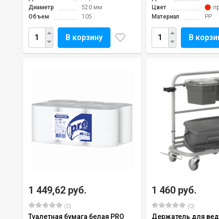
Диаметр
520 мм
Цвет
п
Объем
105
Материал
PP
В корзину
В корзи
1 449,62 руб.
1 460 руб.
(0)
(0)
Туалетная бумага белая PRO
Держатель для вед