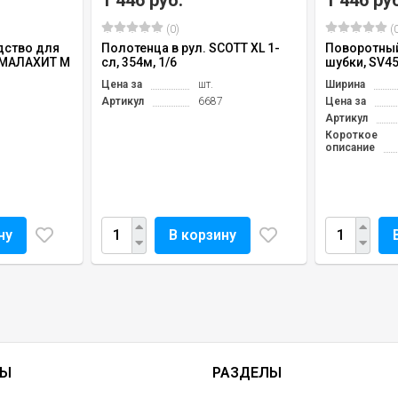
(0)
(0
дство для
Полотенца в рул. SCOTT XL 1-
Поворотны
 МАЛАХИТ М
сл, 354м, 1/6
шубки, SV4
Цена за
шт.
Ширина
Артикул
6687
Цена за
Артикул
Короткое
описание
ну
В корзину
ТЫ
РАЗДЕЛЫ