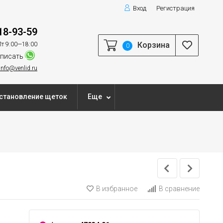
Вход
Регистрация
18-93-59
Корзина
т 9:00—18:00
0
писать
info@venlid.ru
становление щеток
Еще
В избранное
В сравнение