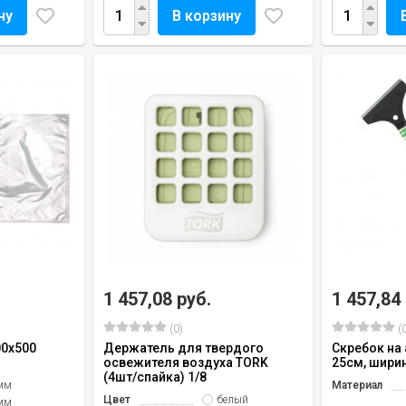
ну
В корзину
1 457,08 руб.
1 457,84
(0)
(0
00х500
Держатель для твердого
Скребок на
освежителя воздуха TORK
25см, шири
(4шт/спайка) 1/8
мм
Материал
Цвет
белый
мм