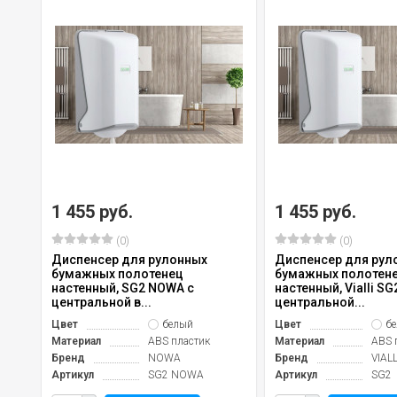
1 455 руб.
1 455 руб.
(0)
(0)
Диспенсер для рулонных
Диспенсер для рул
бумажных полотенец
бумажных полотен
настенный, SG2 NOWA с
настенный, Vialli SG
центральной в...
центральной...
Цвет
белый
Цвет
б
Материал
ABS пластик
Материал
ABS 
Бренд
NOWA
Бренд
VIALL
Артикул
SG2 NOWA
Артикул
SG2