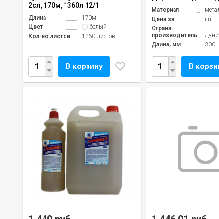
2сл, 170м, 1360л 12/1
Материал
мета
Длина
170м
Цена за
шт.
Цвет
белый
Страна-
производитель
Дани
Кол-во листов
1360 листов
Длина, мм
300
В корзину
В корзи
1 449 руб.
1 446,01 руб.