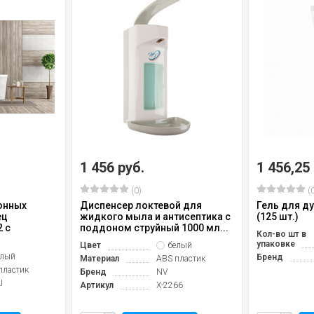
1 456 руб.
1 456,25
(0)
(0
онных
Диспенсер локтевой для
Гель для д
ец
жидкого мыла и антисептика с
(125 шт.)
2 с
поддоном струйный 1000 мл...
Кол-во шт в
упаковке
Цвет
белый
елый
Бренд
Материал
ABS пластик
пластик
Бренд
NV
I
Артикул
X-2266