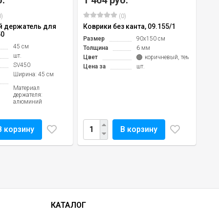
)
(0)
й держатель для
Коврики без канта, 09.155/1
50
Размер
90х150 см
45 см
Толщина
6 мм
шт.
Цвет
коричневый, темно-серый
SV450
Цена за
шт.
Ширина: 45 см
Материал
держателя:
алюминий
В корзину
В корзину
КАТАЛОГ