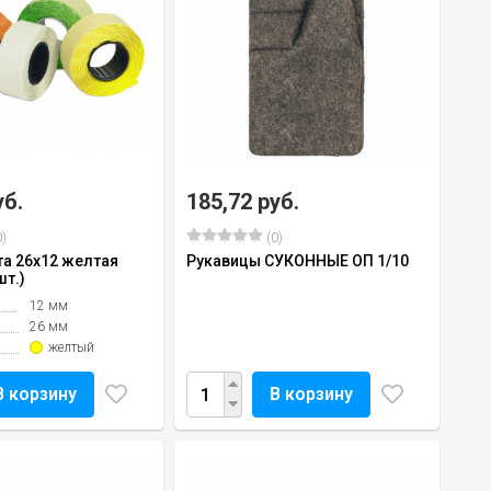
уб.
185,72 руб.
)
(0)
та 26х12 желтая
Рукавицы СУКОННЫЕ ОП 1/10
шт.)
12 мм
26 мм
желтый
В корзину
В корзину