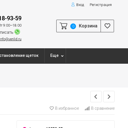
Вход
Регистрация
18-93-59
Корзина
т 9:00—18:00
0
писать
info@venlid.ru
становление щеток
Еще
В избранное
В сравнение