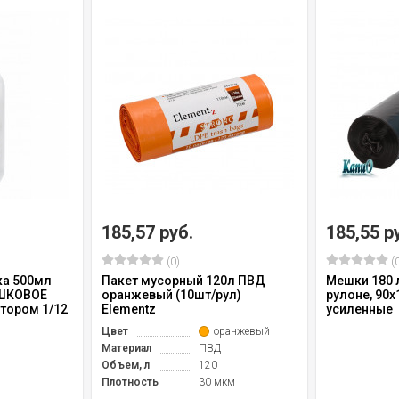
185,57 руб.
185,55 р
(0)
(0
а 500мл
Пакет мусорный 120л ПВД
Мешки 180 л
ШКОВОЕ
оранжевый (10шт/рул)
рулоне, 90х
тором 1/12
Elementz
усиленные
Цвет
оранжевый
Материал
ПВД
Объем, л
120
Плотность
30 мкм