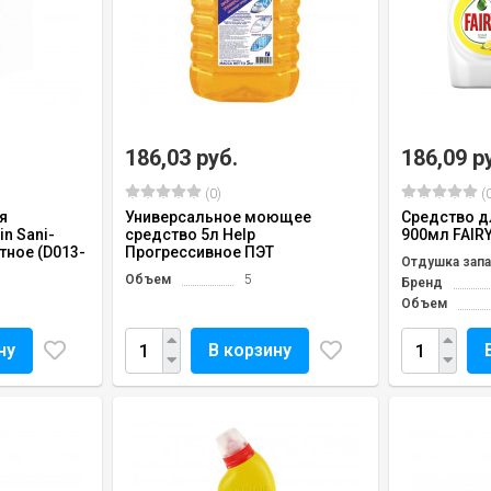
186,03 руб.
186,09 р
(0)
(0
я
Универсальное моющее
Средство д
in Sani-
средство 5л Help
900мл FAIR
тное (D013-
Прогрессивное ПЭТ
Отдушка запа
Объем
5
Бренд
Объем
ну
В корзину