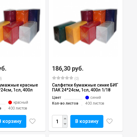
уб.
186,30 руб.
)
(0)
бумажные красные
Салфетки бумажные синие БИГ
24см, 1сл, 400л
ПАК 24*24см, 1сл, 400л 1/18
Цвет
синий
красный
Кол-во листов
400 листов
в
400 листов
В корзину
В корзину