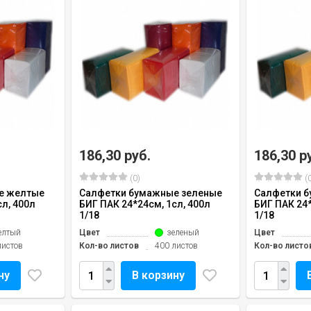
186,30 руб.
186,30 р
(0)
(0
е желтые
Салфетки бумажные зеленые
Салфетки 
сл, 400л
БИГ ПАК 24*24см, 1сл, 400л
БИГ ПАК 24*
1/18
1/18
елтый
Цвет
зеленый
Цвет
листов
Кол-во листов
400 листов
Кол-во листо
ну
В корзину