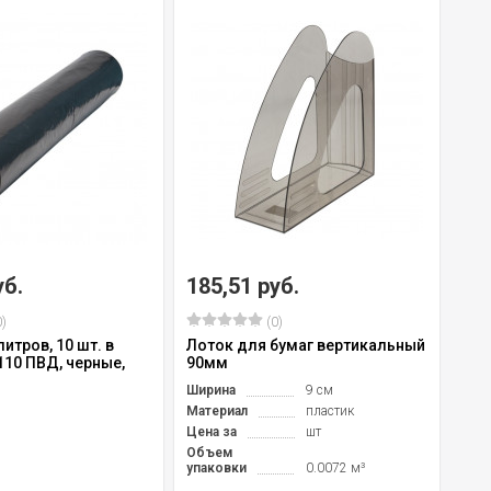
уб.
185,51 руб.
)
(0)
итров, 10 шт. в
Лоток для бумаг вертикальный
110 ПВД, черные,
90мм
Ширина
9 см
Материал
пластик
Цена за
шт
Объем
упаковки
0.0072 м³