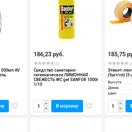
186,23 руб.
185,75 р
(0)
(0
 500мл AV
Средство санитарно-
Этикет-лен
ель
гигиеническое ЛИМОННАЯ
(5шт/сп) (5 
СВЕЖЕСТЬ WC gel SANFOR 1000г
Высота
1/10
Длина
Цвет
ну
В корзину