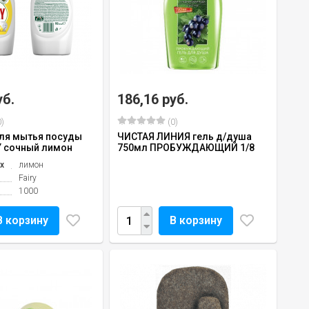
уб.
186,16 руб.
)
(0)
ля мытья посуды
ЧИСТАЯ ЛИНИЯ гель д/душа
Y сочный лимон
750мл ПРОБУЖДАЮЩИЙ 1/8
х
лимон
Fairy
1000
В корзину
В корзину