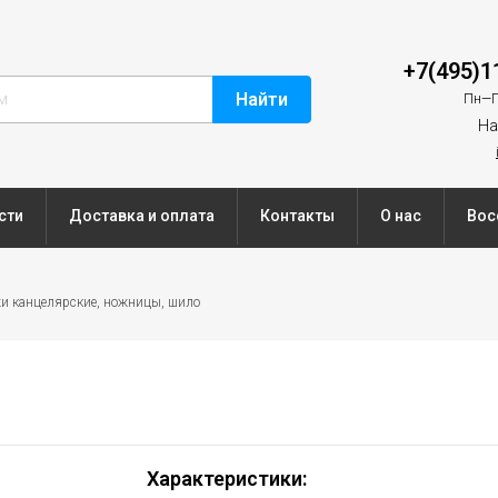
+7(495)1
Найти
Пн—П
На
сти
Доставка и оплата
Контакты
О нас
Вос
и канцелярские, ножницы, шило
Характеристики: