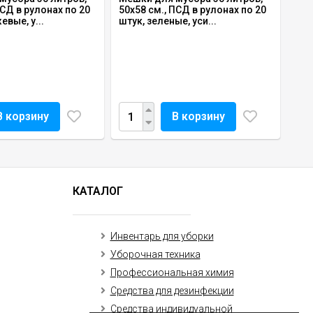
ПСД в рулонах по 20
50х58 см., ПСД в рулонах по 20
евые, у...
штук, зеленые, уси...
В корзину
В корзину
КАТАЛОГ
Инвентарь для уборки
Уборочная техника
Профессиональная химия
Средства для дезинфекции
Средства индивидуальной