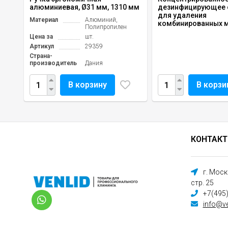
алюминиевая, Ø31 мм, 1310 мм
дезинфицирующее 
для удаления
Материал
Алюминий,
комбинированных м
Полипропилен
Цена за
шт.
Артикул
29359
Страна-
производитель
Дания
В корзину
В корзи
КОНТАК
г. Мос
стр. 25
+7(495
info@ve