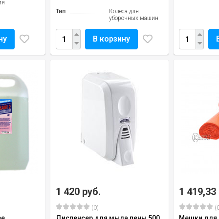
ия
Тип
Колеса для
уборочных машин
ну
В корзину
1 420 руб.
1 419,33
(0)
(0
е,
Диспенсер для мыла пены 500
Мешки для 