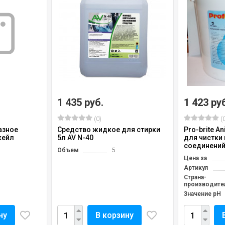
1 435 руб.
1 423 ру
(0)
(0
азное
Средство жидкое для стирки
Pro-brite An
кейл
5л AV N-40
для чистки
соединений 
Объем
5
Цена за
Артикул
Страна-
производите
Значение pH
ну
В корзину