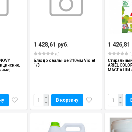
1 428,61 руб.
1 426,81
(0)
(0
ENOVY
Блюдо овальное 310мм Violet
Стиральный
цинские,
1/3
ARIEL СOLO
нные,
МАСЛА ШИ 4
ну
В корзину