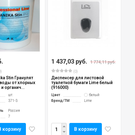
б.
1 437,03 руб.
1 774,11 руб.
)
(0)
ika Stin Гранулят
Диспенсер для листовой
 воды от хлорных
туалетной бумаги Lime белый
и органич...
(916000)
шт.
Цвет
белый
371-3
Бренд/TM
Lime
ль
Россия
7
В корзину
В корзину