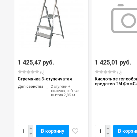
1 425,47 руб.
1 425,01 руб.
(0)
(0)
Стремянка 3-ступенчатая
Кислотное гелеобр
средство ТМ ФомС
Доп.свойства
2 ступени +
полочка, рабочая
высота 2,89 м
В корзину
В корзи