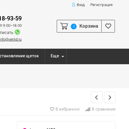
Вход
Регистрация
18-93-59
Корзина
т 9:00—18:00
0
писать
info@venlid.ru
становление щеток
Еще
В избранное
В сравнение