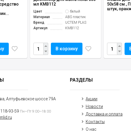
средство
мл KMB112
50х58 см., 
штук, оранж
Цвет
белый
ин...
Материал
ABS пластик
Бренд
UCTEM PLAS
Артикул
KMB112
ну
В корзину
ТЫ
РАЗДЕЛЫ
ква, Алтуфьевское шоссе 79А
Акции
Новости
)118-93-59
Пн—Пт 9:00—18:00
Доставка и оплата
nlid.ru
Контакты
О нас