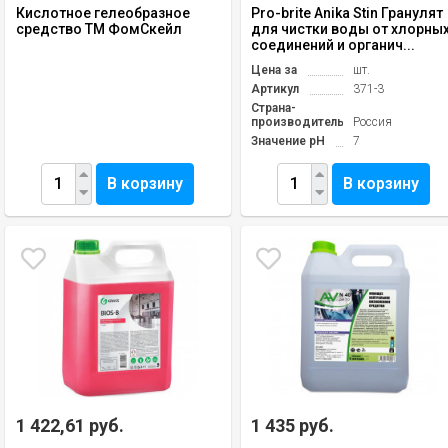
Кислотное гелеобразное
Pro-brite Anika Stin Гранулят
средство ТМ ФомСкейл
для чистки воды от хлорны
соединений и органич...
Цена за
шт.
Артикул
371-3
Страна-
производитель
Россия
Значение pH
7
В корзину
В корзину
1 422,61 руб.
1 435 руб.