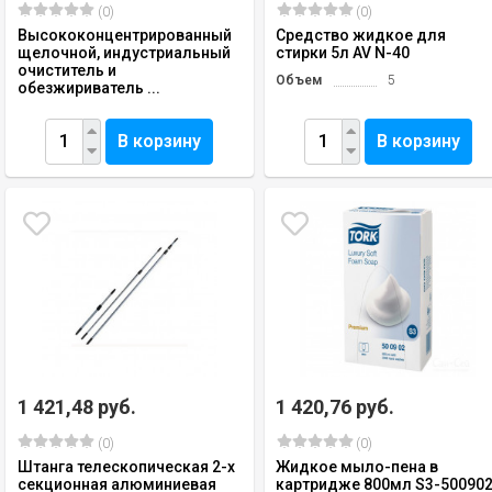
(0)
(0)
Высококонцентрированный
Средство жидкое для
щелочной, индустриальный
стирки 5л AV N-40
очиститель и
Объем
5
обезжириватель ...
В корзину
В корзину
1 421,48 руб.
1 420,76 руб.
(0)
(0)
Штанга телескопическая 2-х
Жидкое мыло-пена в
секционная алюминиевая
картридже 800мл S3-50090