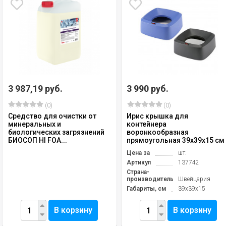
3 987,19 руб.
3 990 руб.
(0)
(0)
Средство для очистки от
Ирис крышка для
минеральных и
контейнера
биологических загрязнений
воронкообразная
БИОСОП HI FOA...
прямоугольная 39х39х15 см
Цена за
шт.
Артикул
137742
Страна-
производитель
Швейцария
Габариты, см
39х39х15
В корзину
В корзину