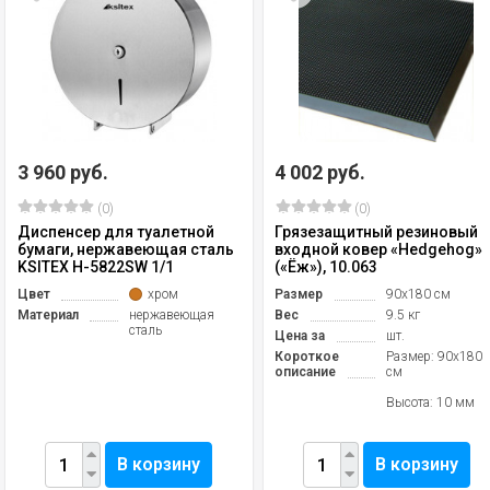
3 960 руб.
4 002 руб.
(0)
(0)
Диспенсер для туалетной
Грязезащитный резиновый
бумаги, нержавеющая сталь
входной ковер «Hedgehog»
KSITEX H-5822SW 1/1
(«Ёж»), 10.063
Цвет
хром
Размер
90х180 см
Материал
нержавеющая
Вес
9.5 кг
сталь
Цена за
шт.
Короткое
Размер: 90х180
описание
см
Высота: 10 мм
В корзину
В корзину