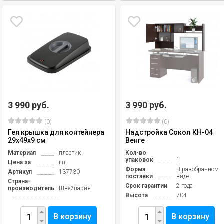
3 990 руб.
3 990 руб.
(0)
(0)
Гея крышка для контейнера
Надстройка Сокол КН-04
29х49х9 см
Венге
Материал
пластик
Кол-во
упаковок
1
Цена за
шт.
Форма
В разобранном
Артикул
137730
поставки
виде
Страна-
Срок гарантии
2 года
производитель
Швейцария
Высота
704
В корзину
В корзину