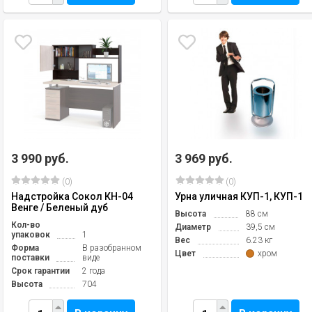
3 990 руб.
3 969 руб.
(0)
(0)
Надстройка Сокол КН-04
Урна уличная КУП-1, КУП-1
Венге / Беленый дуб
Высота
88 см
Кол-во
Диаметр
39,5 см
упаковок
1
Вес
6.23 кг
Форма
В разобранном
Цвет
хром
поставки
виде
Срок гарантии
2 года
Высота
704