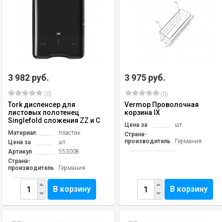
3 982 руб.
3 975 руб.
(0)
(0)
Tork диспенсер для
Vermop Проволочная
листовых полотенец
корзина IX
Singlefold сложения ZZ и C
Цена за
шт.
Материал
пластик
Страна-
производитель
Германия
Цена за
шт.
Артикул
553008
Страна-
производитель
Германия
В корзину
В корзину