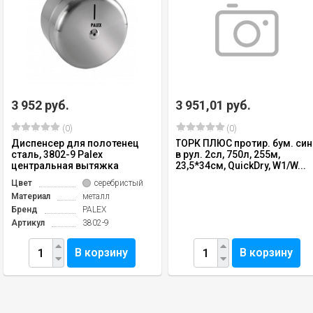
3 952 руб.
3 951,01 руб.
(0)
(0)
Диспенсер для полотенец
ТОРК ПЛЮС протир. бум. син
сталь, 3802-9 Palex
в рул. 2сл, 750л, 255м,
центральная вытяжка
23,5*34см, QuickDry, W1/W...
Цвет
серебристый
Материал
металл
Бренд
PALEX
Артикул
3802-9
В корзину
В корзину