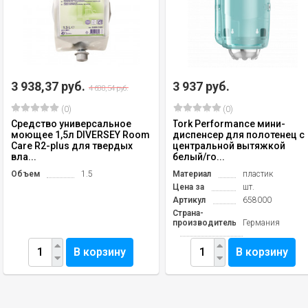
3 938,37 руб.
3 937 руб.
4 688,54 руб.
(0)
(0)
Средство универсальное
Tork Performance мини-
моющее 1,5л DIVERSEY Room
диспенсер для полотенец с
Care R2-plus для твердых
центральной вытяжкой
вла...
белый/го...
Объем
1.5
Материал
пластик
Цена за
шт.
Артикул
658000
Страна-
производитель
Германия
В корзину
В корзину