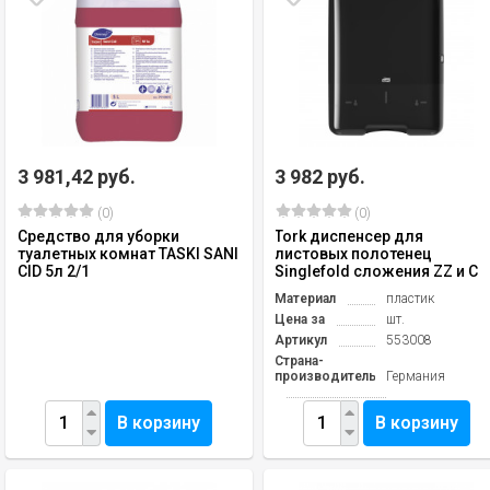
3 981,42 руб.
3 982 руб.
(0)
(0)
Средство для уборки
Tork диспенсер для
туалетных комнат TASKI SANI
листовых полотенец
CID 5л 2/1
Singlefold сложения ZZ и C
Материал
пластик
Цена за
шт.
Артикул
553008
Страна-
производитель
Германия
В корзину
В корзину