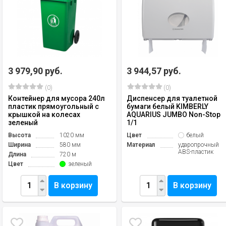
3 979,90 руб.
3 944,57 руб.
(0)
(0)
Контейнер для мусора 240л
Диспенсер для туалетной
пластик прямоугольный с
бумаги белый KIMBERLY
крышкой на колесах
AQUARIUS JUMBO Non-Stop
зеленый
1/1
Высота
1020 мм
Цвет
белый
Ширина
580 мм
Материал
ударопрочный
ABS-пластик
Длина
720 м
Цвет
зеленый
В корзину
В корзину