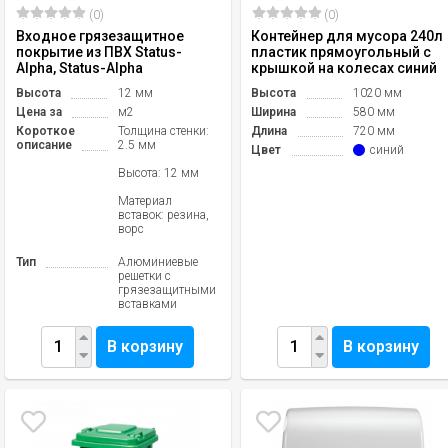
(0)
(0)
Входное грязезащитное
Контейнер для мусора 240л
покрытие из ПВХ Status-
пластик прямоугольный с
Alpha, Status-Alpha
крышкой на колесах синий
Высота
12 мм
Высота
1020 мм
Цена за
м2
Ширина
580 мм
Короткое
Толщина стенки:
Длина
720 мм
описание
2.5 мм
Цвет
синий
Высота: 12 мм
Материал
вставок: резина,
ворс
Тип
Алюминиевые
решетки с
грязезащитными
вставками
В корзину
В корзину