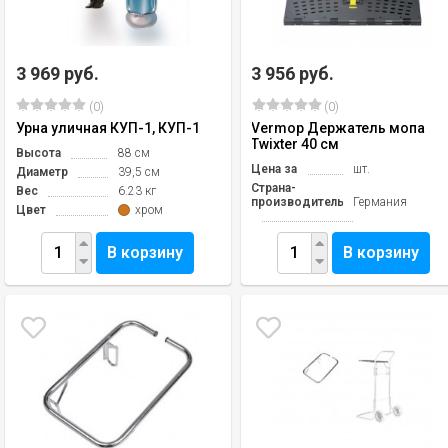
3 969 руб.
3 956 руб.
(0)
(0)
Урна уличная КУП-1, КУП-1
Vermop Держатель мопа
Twixter 40 см
Высота
88 см
Цена за
шт.
Диаметр
39,5 см
Страна-
Вес
6.23 кг
производитель
Германия
Цвет
хром
В корзину
В корзину