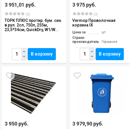
3 951,01 руб.
3 975 руб.
(0)
(0)
ТОРК ПЛЮС протир. бум. син.
Vermop Проволочная
в рул. 2сл, 750л, 255м,
корзина IX
23,5*34см, QuickDry, W1/W...
Цена за
шт.
Страна-
производитель
Германия
В корзину
В корзину
3 950 руб.
3 979,90 руб.