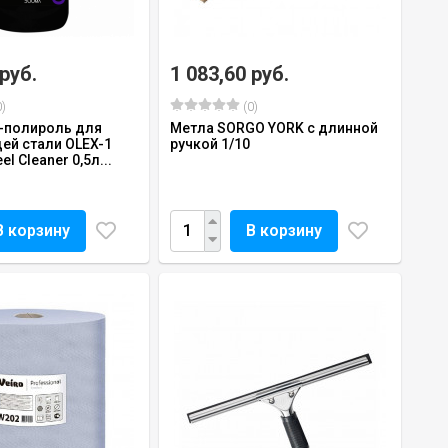
 руб.
1 083,60 руб.
)
(0)
-полироль для
Метла SORGO YORK с длинной
й стали OLEX-1
ручкой 1/10
el Cleaner 0,5л...
В корзину
В корзину