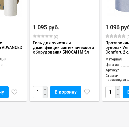
1 095 руб.
1 096 ру
(0)
(0
е
Гель для очистки и
Протирочны
е ADVANCED
дезинфекции сантехнического
рулонах Vei
оборудования БИОСАН М 5л
Comfort, 2 с
елый
Материал
листа
Цена за
Артикул
Страна-
производите
ну
В корзину