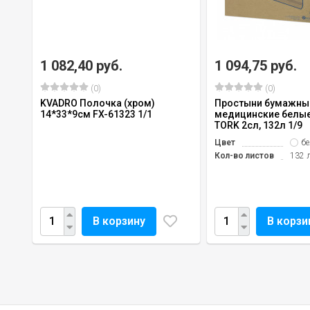
1 082,40 руб.
1 094,75 руб.
(0)
(0)
KVADRO Полочка (хром)
Простыни бумажны
14*33*9см FX-61323 1/1
медицинские белы
TORK 2сл, 132л 1/9
Цвет
б
Кол-во листов
132 
В корзину
В корзи