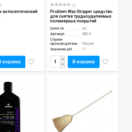
)
(0)
ук антисептический
Problem Wax Stripper средство
.
для снятия трудноудаляемых
полимерных покрытий
Цена за
шт.
Артикул
082-5
Страна-
производитель
Россия
Значение pH
11
В корзину
В корзину