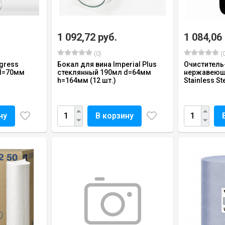
1 092,72 руб.
1 084,06
(0)
(0
egress
Бокал для вина Imperial Plus
Очиститель
 d=70мм
стеклянный 190мл d=64мм
нержавеюще
h=164мм (12 шт.)
Stainless Ste
ну
В корзину