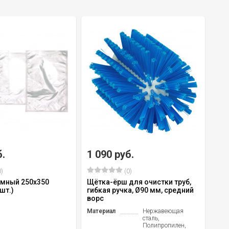
б.
1 090 руб.
)
(0)
умный 250х350
Щётка-ёрш для очистки труб,
шт.)
гибкая ручка, Ø90 мм, средний
ворс
Материал
Нержавеющая
сталь,
Полипропилен,