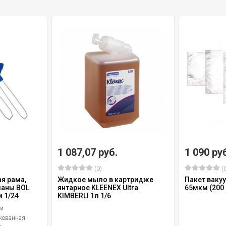
1 087,07 руб.
1 090 ру
(0)
(0
я рама,
Жидкое мыло в картридже
Пакет ваку
маны BOL
янтарное KLEENEX Ultra
65мкм (200 
м 1/24
KIMBERLI 1л 1/6
м
кованная
ь