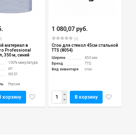
б.
1 080,07 руб.
)
(0)
й материал в
Сгон для стекол 45см стальной
ro Professional
TTS (8054)
л, 350 м, синий
Ширина
450 мм
100% макулатура
Бренд
TTS
шт.
Вид инвентаря
сгон
W201
ль
Россия
В корзину
В корзину