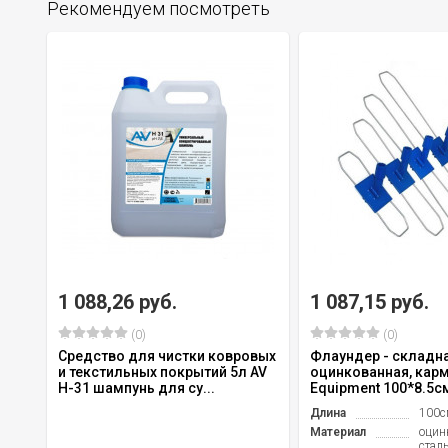
Рекомендуем посмотреть
1 088,26 руб.
1 087,15 руб.
(0)
(0)
Средство для чистки ковровых
Флаундер - складна
и текстильных покрытий 5л AV
оцинкованная, кар
H-31 шампунь для су...
Equipment 100*8.5с
Длина
100с
Материал
оцин
стал