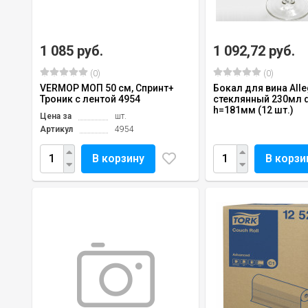
1 085 руб.
1 092,72 руб.
(0)
(0)
VERMOP МОП 50 см, Спринт+
Бокал для вина All
Троник с лентой 4954
стеклянный 230мл
h=181мм (12 шт.)
Цена за
шт.
Артикул
4954
В корзину
В корзи