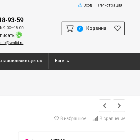
Вход
Регистрация
18-93-59
Корзина
т 9:00—18:00
0
писать
info@venlid.ru
становление щеток
Еще
В избранное
В сравнение