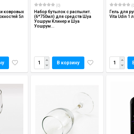
(0)
(0
ки ковровых
Набор бутылок с распылит.
Гель для р
рхностей 5л
(6*750мл) для средств Шуа
Vita Udin 1 л
.
Уошрум Клинер и Шуа
Уошрум...
ну
В корзину