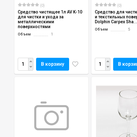
(0)
(0)
Средство чистящее 1л AV K-10
Средство для чист
для чистки и ухода за
и текстильных пове
металлическими
Dolphin Carpex Sha..
поверхностями
Объем
5
Объем
1
В корзину
В корзи