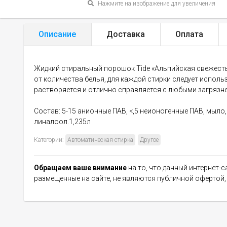
Нажмите на изображение для увеличения
Описание
Доставка
Оплата
Жидкий стиральный порошок Tide «Альпийская свежесть
от количества белья, для каждой стирки следует испо
растворяется и отлично справляется с любыми загрязн
Состав: 5-15 анионные ПАВ, <,5 неионогенные ПАВ, мыло
линалоол.1,235л
Категории:
Автоматическая стирка
Другое
Обращаем ваше внимание
на то, что данный интернет-
размещенные на сайте, не являются публичной офертой