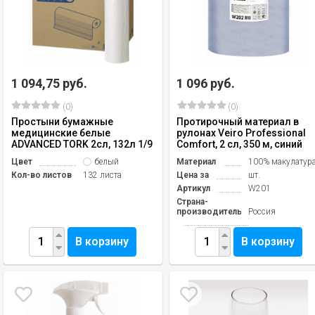
1 094,75 руб.
1 096 руб.
(0)
(0)
Простыни бумажные
Протирочный материал в
медицинские белые
рулонах Veiro Professional
ADVANCED TORK 2сл, 132л 1/9
Comfort, 2 сл, 350 м, синий
Цвет
белый
Материал
100% макулатур
Кол-во листов
132 листа
Цена за
шт.
Артикул
W201
Страна-
производитель
Россия
В корзину
В корзину