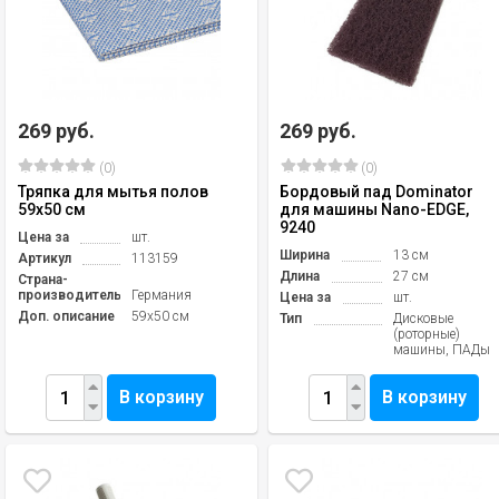
269 руб.
269 руб.
(0)
(0)
Тряпка для мытья полов
Бордовый пад Dominator
59х50 см
для машины Nano-EDGE,
9240
Цена за
шт.
Ширина
13 см
Артикул
113159
Длина
27 см
Страна-
производитель
Германия
Цена за
шт.
Доп. описание
59х50 см
Тип
Дисковые
(роторные)
машины, ПАДы
В корзину
В корзину