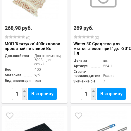
268,98 руб.
269 руб.
(0)
(0)
МОП 'Кентукки' 400г хлопок
Winter 30 Средство для
прошитый петлевой Bol
мытья стёкол при t° до -30°С
1 л
Доп.свойства
Для зажима код
6998, цвет -
Цена за
шт.
серый
Артикул
554-1
Вес
400 г
Страна-
Материал
х/б
производитель
Россия
Вид инвентаря
моп
Значение pH
7
В корзину
В корзину