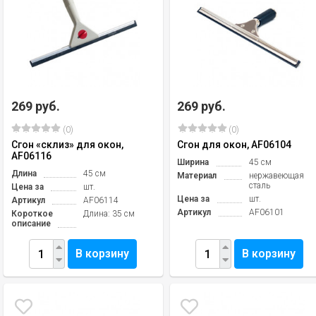
269 руб.
269 руб.
(0)
(0)
Сгон «склиз» для окон,
Сгон для окон, AF06104
AF06116
Ширина
45 см
Длина
45 см
Материал
нержавеющая
сталь
Цена за
шт.
Цена за
шт.
Артикул
AF06114
Артикул
AF06101
Короткое
Длина: 35 см
описание
В корзину
В корзину