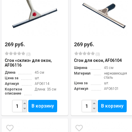
269 руб.
269 руб.
(0)
(0)
Сгон «склиз» для окон,
Сгон для окон, AF06104
AF06116
Ширина
45 см
Длина
45 см
Материал
нержавеющая
сталь
Цена за
шт.
Цена за
шт.
Артикул
AF06114
Артикул
AF06101
Короткое
Длина: 35 см
описание
В корзину
В корзину