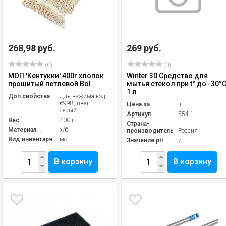
268,98 руб.
269 руб.
(0)
(0)
МОП 'Кентукки' 400г хлопок
Winter 30 Средство для
прошитый петлевой Bol
мытья стёкол при t° до -30°С
1 л
Доп.свойства
Для зажима код
6998, цвет -
Цена за
шт.
серый
Артикул
554-1
Вес
400 г
Страна-
Материал
х/б
производитель
Россия
Вид инвентаря
моп
Значение pH
7
В корзину
В корзину