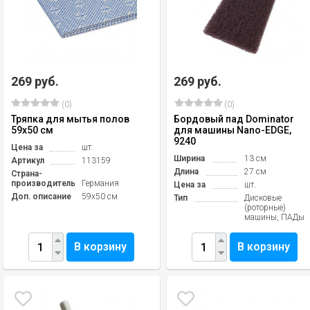
269 руб.
269 руб.
(0)
(0)
Тряпка для мытья полов
Бордовый пад Dominator
59х50 см
для машины Nano-EDGE,
9240
Цена за
шт.
Ширина
13 см
Артикул
113159
Длина
27 см
Страна-
производитель
Германия
Цена за
шт.
Доп. описание
59х50 см
Тип
Дисковые
(роторные)
машины, ПАДы
В корзину
В корзину