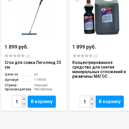
1 899 руб.
1 899 руб.
(0)
(0)
Сгон для совка Леголенд 35
Концентрированное
см
средство для снятия
минеральных отложений и
Цена за
шт.
ржавчины МАГОС ...
Артикул
119909
Страна-
Чешская
производитель
Республика
В корзину
В корзину