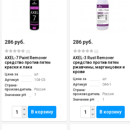
286 руб.
286 руб.
(0)
(0)
AXEL-7 Paint Remover
AXEL-3 Rust Remover
средство против пятен
средство против пятен
краски и лака
ржавчины, марганцовки и
крови
Цена за
шт.
Цена за
шт.
Артикул
104-03
Артикул
046-1
Страна-
производитель
Россия
Страна-
производитель
Россия
Значение pH
7
Значение pH
1
В корзину
В корзину