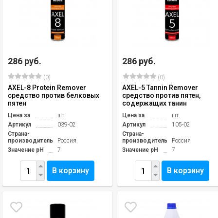
286 руб.
286 руб.
(0)
(0)
AXEL-8 Protein Remover
AXEL-5 Tannin Remover
средство против белковых
средство против пятен,
пятен
содержащих танин
Цена за
шт.
Цена за
шт.
Артикул
039-02
Артикул
105-02
Страна-
Страна-
производитель
Россия
производитель
Россия
Значение pH
7
Значение pH
7
В корзину
В корзину