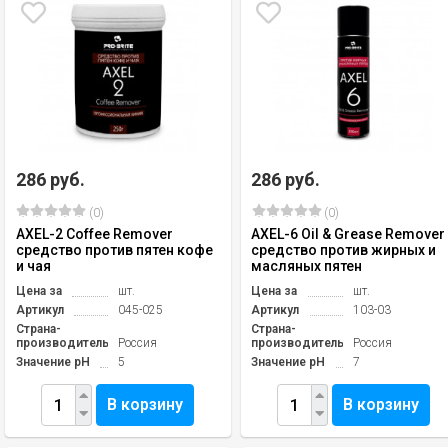
286 руб.
286 руб.
(0)
(0)
AXEL-2 Coffee Remover
AXEL-6 Oil & Grease Remover
средство против пятен кофе
средство против жирных и
и чая
масляных пятен
Цена за
шт.
Цена за
шт.
Артикул
045-025
Артикул
103-03
Страна-
Страна-
производитель
Россия
производитель
Россия
Значение pH
5
Значение pH
7
В корзину
В корзину