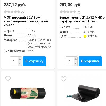
287,12 руб.
287,30 руб.
(0)
(0)
МОП плоский 50х13см
Этикет-лента 21,5х12 МНК с
комбинированный карман/
перфор. желтая (10 шт.)
крыло
Высота
10 мм
Ширина
13 см
Длина
21.5 мм
Длина
50 см
Цвет
желтый
Материал
комбинированный
(хлопок+вискоза
серая+микрофибра)
Вид инвентаря
моп
В корзину
В корзину