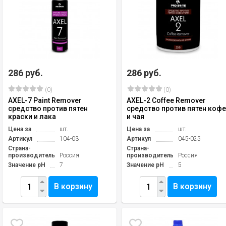
286 руб.
286 руб.
(0)
(0)
AXEL-7 Paint Remover
AXEL-2 Coffee Remover
средство против пятен
средство против пятен коф
краски и лака
и чая
Цена за
шт.
Цена за
шт.
Артикул
104-03
Артикул
045-025
Страна-
Страна-
производитель
Россия
производитель
Россия
Значение pH
7
Значение pH
5
В корзину
В корзину