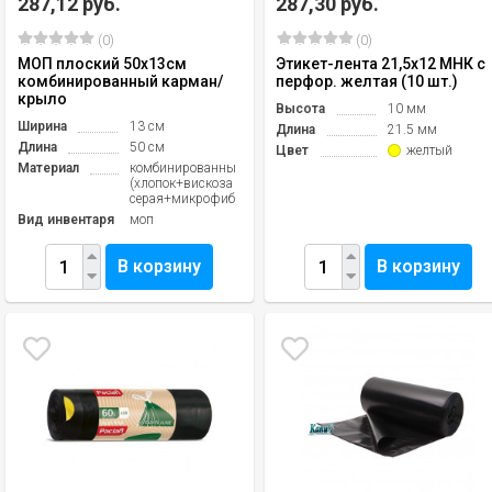
287,12 руб.
287,30 руб.
(0)
(0)
МОП плоский 50х13см
Этикет-лента 21,5х12 МНК с
комбинированный карман/
перфор. желтая (10 шт.)
крыло
Высота
10 мм
Ширина
13 см
Длина
21.5 мм
Длина
50 см
Цвет
желтый
Материал
комбинированный
(хлопок+вискоза
серая+микрофибра)
Вид инвентаря
моп
В корзину
В корзину