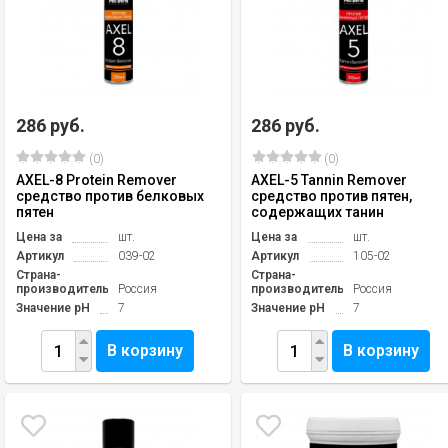
286 руб.
286 руб.
(0)
(0)
AXEL-8 Protein Remover
AXEL-5 Tannin Remover
средство против белковых
средство против пятен,
пятен
содержащих танин
Цена за
шт.
Цена за
шт.
Артикул
039-02
Артикул
105-02
Страна-
Страна-
производитель
Россия
производитель
Россия
Значение pH
7
Значение pH
7
В корзину
В корзину