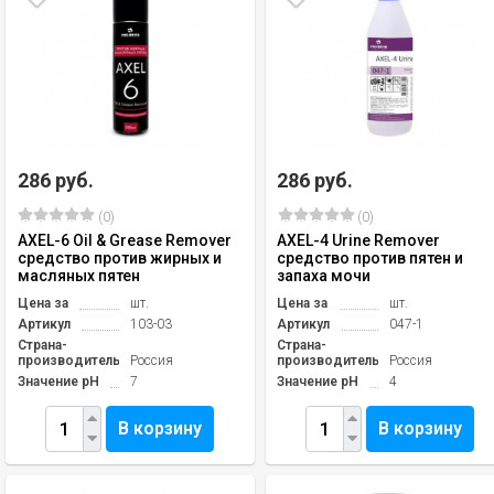
286 руб.
286 руб.
(0)
(0)
AXEL-6 Oil & Grease Remover
AXEL-4 Urine Remover
средство против жирных и
средство против пятен и
масляных пятен
запаха мочи
Цена за
шт.
Цена за
шт.
Артикул
103-03
Артикул
047-1
Страна-
Страна-
производитель
Россия
производитель
Россия
Значение pH
7
Значение pH
4
В корзину
В корзину