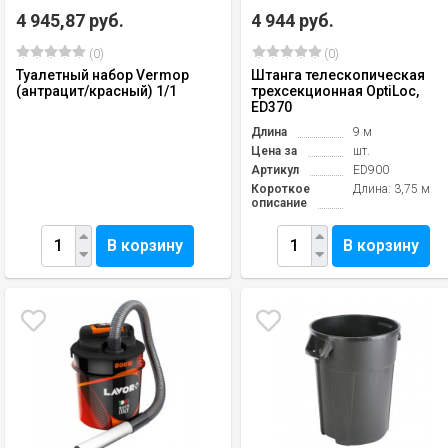
4 945,87 руб.
4 944 руб.
(0)
(0)
Туалетный набор Vermop
Штанга телескопическая
(антрацит/красный) 1/1
трехсекционная OptiLoc,
ED370
Длина
9 м
Цена за
шт.
Артикул
ED900
Короткое
Длина: 3,75 м
описание
В корзину
В корзину