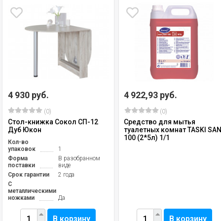
4 930 руб.
4 922,93 руб.
(0)
(0)
Стол-книжка Сокол СП-12
Средство для мытья
Дуб Юкон
туалетных комнат TASKI SAN
100 (2*5л) 1/1
Кол-во
упаковок
1
Форма
В разобранном
поставки
виде
Срок гарантии
2 года
С
металлическими
ножками
Да
В корзину
В корзину