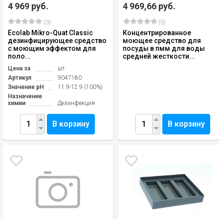
4 969 руб.
4 969,66 руб.
(0)
(0)
Ecolab Mikro-Quat Classic
Концентрированное
дезинфицирующее средство
моющее средство для
с моющим эффектом для
посуды в пмм для воды
поло...
средней жесткости...
Цена за
шт.
Артикул
9047180
Значение pH
11.9-12.9 (100%)
Назначение
химии
Дезинфекция
В корзину
В корзину