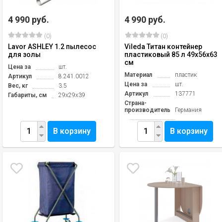
4 990 руб.
4 990 руб.
(0)
(0)
Lavor ASHLEY 1.2 пылесос
Vileda Титан контейнер
для золы
пластиковый 85 л 49х56х63
см
Цена за
шт.
Материал
пластик
Артикул
8.241.0012
Цена за
шт.
Вес, кг
3.5
Артикул
137771
Габариты, см
29х29х39
Страна-
производитель
Германия
В корзину
В корзину