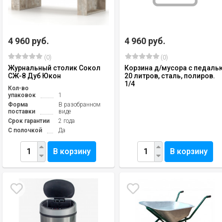
4 960 руб.
4 960 руб.
(0)
(0)
Журнальный столик Сокол
Корзина д/мусора с педаль
СЖ-8 Дуб Юкон
20 литров, сталь, полиров.
1/4
Кол-во
упаковок
1
Форма
В разобранном
поставки
виде
Срок гарантии
2 года
С полочкой
Да
В корзину
В корзину