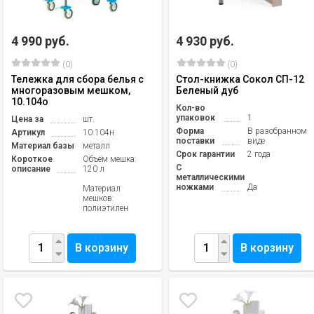
4 990 руб.
4 930 руб.
(0)
(0)
Тележка для сбора белья с
Стол-книжка Сокол СП-12
многоразовым мешком,
Беленый дуб
10.104о
Кол-во
упаковок
1
Цена за
шт.
Форма
В разобранном
Артикул
10.104н
поставки
виде
Материал базы
металл
Срок гарантии
2 года
Короткое
Объём мешка:
С
описание
120 л
металлическими
ножками
Да
Материал
мешков:
полиэтилен
В корзину
В корзину