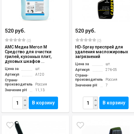
520 руб.
520 руб.
(0)
(0)
АМС Медиа Мегол М
HD-Spray преспрей для
Средство для очистки
удаления масложировых
грилей, кухонных плит,
загрязнений
духовых шкафов ...
Цена за
шт.
Цена за
шт.
Артикул
276-05
Артикул
А120
Страна-
производитель
Россия
Страна-
производитель
Россия
Значение pH
7
Значение pH
11,13
В корзину
В корзину