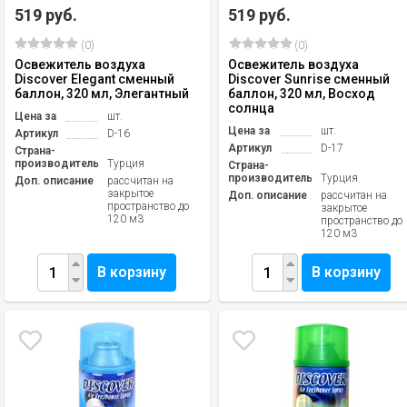
519 руб.
519 руб.
(0)
(0)
Освежитель воздуха
Освежитель воздуха
Discover Elegant сменный
Discover Sunrise сменный
баллон, 320 мл, Элегантный
баллон, 320 мл, Восход
солнца
Цена за
шт.
Цена за
шт.
Артикул
D-16
Артикул
D-17
Страна-
производитель
Турция
Страна-
производитель
Турция
Доп. описание
рассчитан на
закрытое
Доп. описание
рассчитан на
пространство до
закрытое
120 м3
пространство до
120 м3
В корзину
В корзину