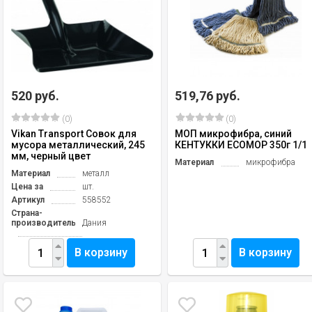
520 руб.
519,76 руб.
(0)
(0)
Vikan Transport Совок для
МОП микрофибра, синий
мусора металлический, 245
КЕНТУККИ ECOMOP 350г 1/1
мм, черный цвет
Материал
микрофибра
Материал
металл
Цена за
шт.
Артикул
558552
Страна-
производитель
Дания
В корзину
В корзину