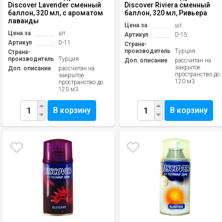
Discover Lavender сменный
Discover Riviera сменный
баллон, 320 мл, с ароматом
баллон, 320 мл, Ривьера
лаванды
Цена за
шт.
Цена за
шт.
Артикул
D-15
Артикул
D-11
Страна-
производитель
Турция
Страна-
производитель
Турция
Доп. описание
рассчитан на
закрытое
Доп. описание
рассчитан на
пространство до
закрытое
120 м3
пространство до
120 м3
В корзину
В корзину