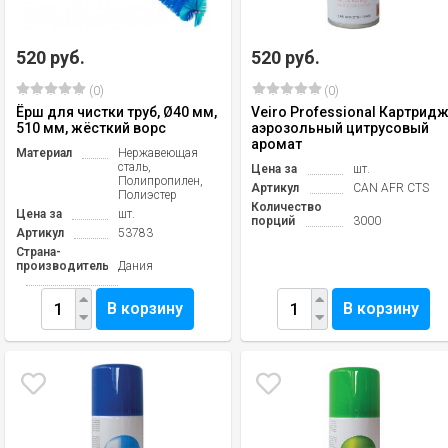
520 руб.
520 руб.
(0)
(0)
Ёрш для чистки труб, Ø40 мм,
Veiro Professional Картрид
510 мм, жёсткий ворс
аэрозольный цитрусовый
аромат
Материал
Нержавеющая
сталь,
Цена за
шт.
Полипропилен,
Артикул
CAN AFR CTS
Полиэстер
Количество
Цена за
шт.
порций
3000
Артикул
53783
Страна-
производитель
Дания
В корзину
В корзину