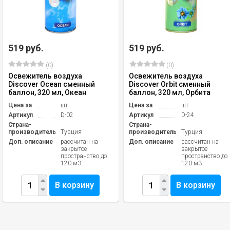
519 руб.
519 руб.
(0)
(0)
Освежитель воздуха
Освежитель воздуха
Discover Ocean сменный
Discover Orbit сменный
баллон, 320 мл, Океан
баллон, 320 мл, Орбита
Цена за
шт.
Цена за
шт.
Артикул
D-02
Артикул
D-24
Страна-
Страна-
производитель
Турция
производитель
Турция
Доп. описание
рассчитан на
Доп. описание
рассчитан на
закрытое
закрытое
пространство до
пространство до
120 м3
120 м3
В корзину
В корзину