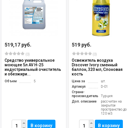
519,17 руб.
519 руб.
(0)
(0)
Средство универсальное
Освежитель воздуха
моющее 5л AV H-25
Discover Ivory сменный
индустриальный очиститель
баллон, 320 мл, Слоновая
и обезжири...
кость
Объем
5
Цена за
шт.
Артикул
D-01
Страна-
производитель
Турция
Доп. описание
рассчитан на
закрытое
пространство до
120 м3
В корзину
В корзину