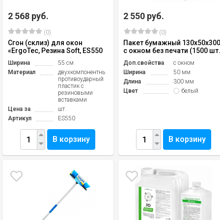
2 568 руб.
2 550 руб.
(0)
(0)
Сгон (склиз) для окон
Пакет бумажный 130х50х30
«ErgoTec, Резина Soft, ES550
с окном без печати (1500 шт.
Ширина
55 см
Доп.свойства
с окном
Материал
двухкомпонентный
Ширина
50 мм
противоударный
Длина
300 мм
пластик с
Цвет
белый
резиновыми
вставками
Цена за
шт.
Артикул
ES550
В корзину
В корзину