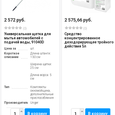
2 572 руб.
2 575,66 руб.
(0)
(0)
Универсальная щетка для
Средство
мытья автомобилей с
концентрированное
подачей воды, 91040D
дезодорирующее тройного
действия 5л
Цена за
шт.
Короткое
Длина штанги:
описание
130 см
Ширина щетки:
25 см
Длина ворса: 5
см
Тип
Комплекты
окномойщика,
дополнительные
приспособления
Производитель
Unger
В корзину
В корзину