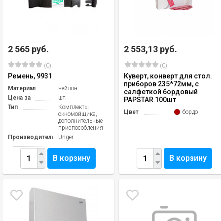
2 565 руб.
2 553,13 руб.
(0)
(0)
Ремень, 9931
Куверт, конверт для стол.
приборов 235*72мм, с
Материал
нейлон
салфеткой бордовый
Цена за
шт.
PAPSTAR 100шт
Тип
Комплекты
Цвет
бордо
окномойщика,
дополнительные
приспособления
Производитель
Unger
В корзину
В корзину