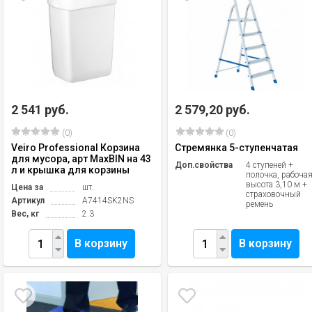
2 541 руб.
2 579,20 руб.
(0)
(0)
Veiro Professional Корзина
Стремянка 5-ступенчатая
для мусора, арт MaxBIN на 43
Доп.свойства
4 ступеней +
л и крышка для корзины
полочка, рабоча
высота 3,10 м +
Цена за
шт.
страховочный
Артикул
A7414SK2NS
ремень
Вес, кг
2.3
В корзину
В корзину