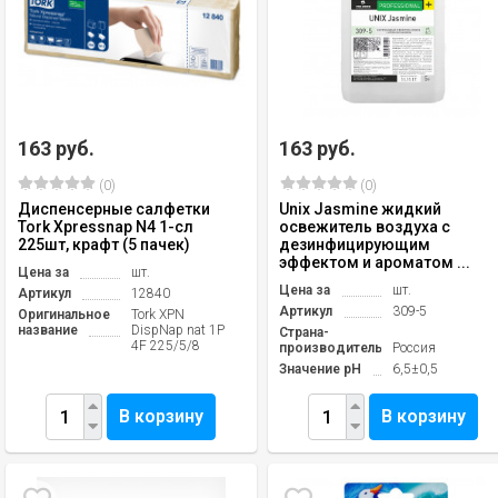
163 руб.
163 руб.
(0)
(0)
Диспенсерные салфетки
Unix Jasmine жидкий
Tork Xpressnap N4 1-сл
освежитель воздуха с
225шт, крафт (5 пачек)
дезинфицирующим
эффектом и ароматом ...
Цена за
шт.
Цена за
шт.
Артикул
12840
Артикул
309-5
Оригинальное
Tork XPN
название
DispNap nat 1P
Страна-
4F 225/5/8
производитель
Россия
Значение pH
6,5±0,5
В корзину
В корзину