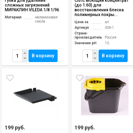
Губка для удаления
Citric моющий концентрат
сложных загрязнений
(до 1:60) для
МИРАКЛИН VILEDA 1/8 1/96
восстановления блеска
полимерных покры...
Материал
меламиновая
смола
Цена за
шт.
Артикул
006-1
Страна-
производитель
Россия
Значение pH
10
В корзину
В корзину
199 руб.
199 руб.