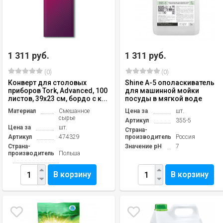
1 311 руб.
1 311 руб.
(0)
(0)
Конверт для столовых
Shine A-5 ополаскиватель
приборов Tork, Advanced, 100
для машинной мойки
листов, 39х23 см, бордо с к...
посуды в мягкой воде
Материал
Смешанное
Цена за
шт.
сырье
Артикул
355-5
Цена за
шт.
Страна-
Артикул
474329
производитель
Россия
Страна-
Значение pH
7
производитель
Польша
В корзину
В корзину