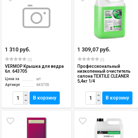
1 310 руб.
1 309,07 руб.
(0)
(0)
VERMOP Крышка для ведра
Профессиональный
6л. 643705
низкопенный очиститель
салона TEXTILE CLEANER
Цена за
шт.
5,4кг 1/4
Артикул
643705
В корзину
В корзину