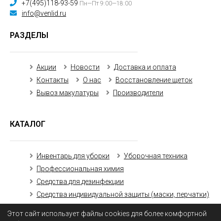
+7(495)118-93-59
Пн—Пт 9:00—18:00
info@venlid.ru
РАЗДЕЛЫ
Акции
Новости
Доставка и оплата
Контакты
О нас
Восстановление щеток
Вывоз макулатуры
Производители
КАТАЛОГ
Инвентарь для уборки
Уборочная техника
Профессиональная химия
Средства для дезинфекции
Средства индивидуальной защиты (маски, перчатки)
Бумажная продукция
Этот сайт использует файлы cookies для более комфортной