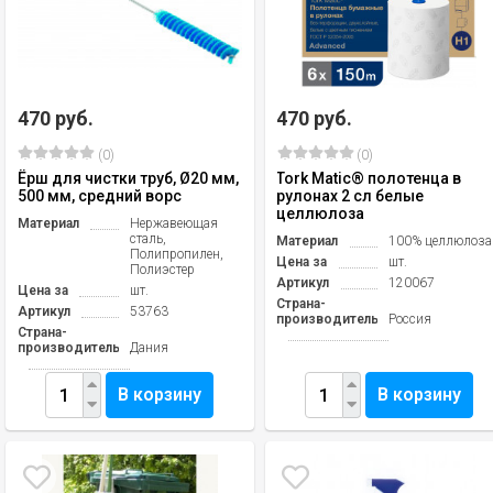
470 руб.
470 руб.
(0)
(0)
Ёрш для чистки труб, Ø20 мм,
Tork Matic® полотенца в
500 мм, средний ворс
рулонах 2 сл белые
целлюлоза
Материал
Нержавеющая
сталь,
Материал
100% целлюлоза
Полипропилен,
Цена за
шт.
Полиэстер
Артикул
120067
Цена за
шт.
Страна-
Артикул
53763
производитель
Россия
Страна-
производитель
Дания
В корзину
В корзину