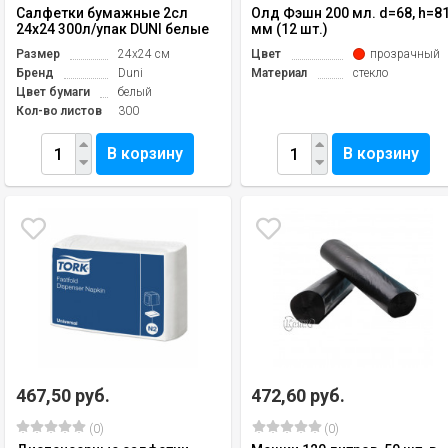
Салфетки бумажные 2сл
Олд Фэшн 200 мл. d=68, h=8
24х24 300л/упак DUNI белые
мм (12 шт.)
Размер
24х24 см
Цвет
прозрачный
Бренд
Duni
Материал
стекло
Цвет бумаги
белый
Кол-во листов
300
В корзину
В корзину
467,50 руб.
472,60 руб.
(0)
(0)