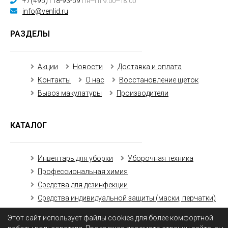
+7(495)118-93-59
Пн—Пт 9:00—18:00
info@venlid.ru
РАЗДЕЛЫ
Акции
Новости
Доставка и оплата
Контакты
О нас
Восстановление щеток
Вывоз макулатуры
Производители
КАТАЛОГ
Инвентарь для уборки
Уборочная техника
Профессиональная химия
Средства для дезинфекции
Средства индивидуальной защиты (маски, перчатки)
Бумажная продукция
Этот сайт использует файлы cookies для более комфортной