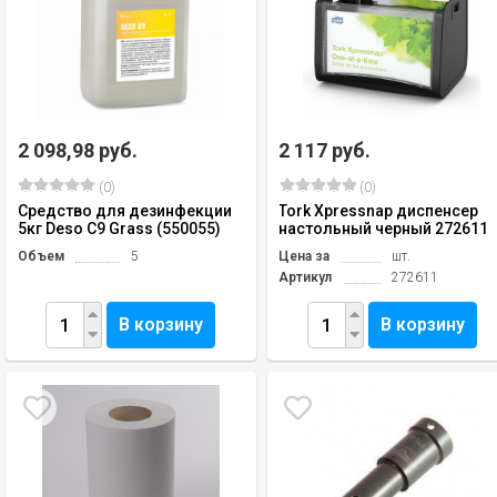
2 098,98 руб.
2 117 руб.
(0)
(0)
Средство для дезинфекции
Tork Xpressnap диспенсер
5кг Deso C9 Grass (550055)
настольный черный 272611
Объем
5
Цена за
шт.
Артикул
272611
В корзину
В корзину