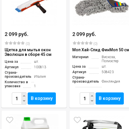
2 099 руб.
2 099 руб.
(0)
(0)
Щетка для мытья окон
Моп Хай-Спид ФинМоп 50 с
Эволюшн в сборе 45 см
Материал
Вискоза,
Полиэстер
Цена за
шт.
Цена за
шт.
Артикул
100813
Артикул
508423
Страна-
производитель
Италия
Страна-
производитель
Финляндия
Количество в
упаковке
1
В корзину
В корзину