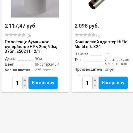
2 117,47 руб.
2 098 руб.
(0)
(0)
Полотенце бумажное
Конический адаптер HiFlo
супербелое НРБ 2сл, 90м,
MultiLink, 324
375л, 250211 12/1
Цена за
шт.
Длина
90м
Тип
Инвентарь для
мытья стекол
Цвет
супербелый
Производитель
Unger
Кол-во листов
375 листов
В корзину
В корзину