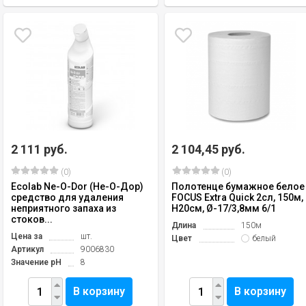
2 111 руб.
2 104,45 руб.
(0)
(0)
Ecolab Ne-O-Dor (Не-О-Дор)
Полотенце бумажное белое
средство для удаления
FOCUS Extra Quick 2сл, 150м,
неприятного запаха из
H20см, Ø-17/3,8мм 6/1
стоков...
Длина
150м
Цена за
шт.
Цвет
белый
Артикул
9006830
Значение pH
8
В корзину
В корзину