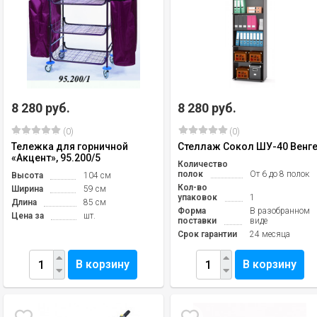
8 280 руб.
8 280 руб.
(0)
(0)
Тележка для горничной
Стеллаж Сокол ШУ-40 Венг
«Акцент», 95.200/5
Количество
полок
От 6 до 8 полок
Высота
104 см
Кол-во
Ширина
59 см
упаковок
1
Длина
85 см
Форма
В разобранном
Цена за
шт.
поставки
виде
Срок гарантии
24 месяца
В корзину
В корзину