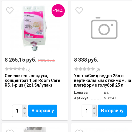
-16%
8 265,15 руб.
8 338 руб.
9 839,46 руб.
(0)
(0)
Освежитель воздуха,
УльтраСпид ведро 25л с
концентрат 1,5л Room Care
вертикальным отжимом, на
R5.1-plus ( 2х1,5л/ упак)
платформе голубой 25 л
Цена за
шт.
Артикул
516547
В корзину
В корзину