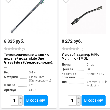
8 325 руб.
8 272 руб.
(0)
(0)
Телескопические штанги с
Угловой адаптер HiFlo
подачей воды nLite One
Multilink, FTMGL
Glass Fibre (Стекловолокно),
Длина
51 см
...
Цена за
шт.
Вес
3.4 кг
Короткое
Длина: 51 см
Материал
Glass Fibre
описание
(Стекловолокно)
Тип
Адаптеры HiFlo
Цена за
шт.
MultiLink
Артикул
GF87T
В корзину
В корзину