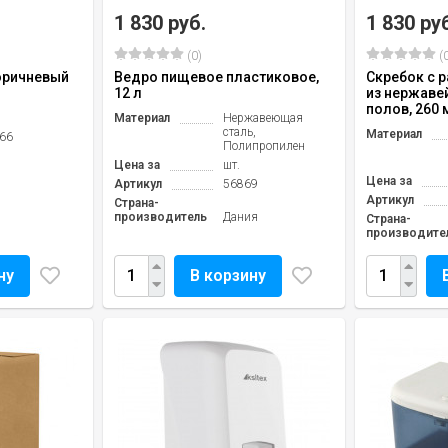
1 830 руб.
1 830 ру
(0)
(0
коричневый
Ведро пищевое пластиковое,
Скребок с 
12 л
из нержаве
полов, 260
Материал
Нержавеющая
сталь,
Материал
66
Полипропилен
Цена за
шт.
Цена за
Артикул
56869
Артикул
Страна-
производитель
Дания
Страна-
производите
ну
В корзину