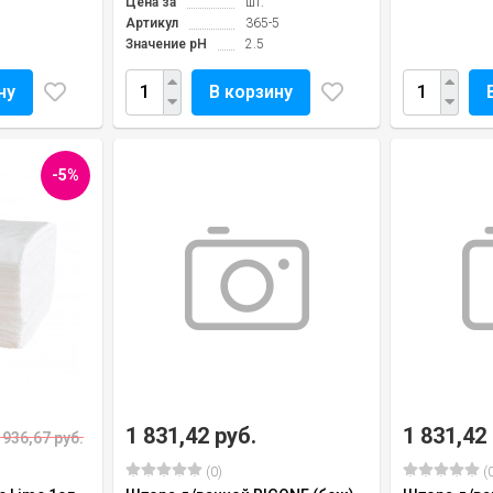
Цена за
шт.
Артикул
365-5
Значение pH
2.5
ну
В корзину
-5%
1 831,42 руб.
1 831,42
 936,67 руб.
(0)
(0