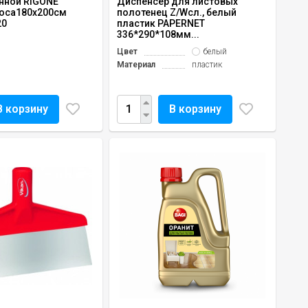
нной RIGONE
Диспенсер для листовых
лоса180х200см
полотенец Z/Wсл., белый
20
пластик PAPERNET
336*290*108мм...
Цвет
белый
Материал
пластик
В корзину
В корзину