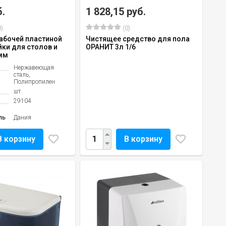
б.
1 828,15 руб.
)
(0)
рабочей пластиной
Чистящее средство для пола
йки для столов и
ОРАНИТ 3л 1/6
 мм
Нержавеющая
сталь,
Полипропилен
шт.
29104
ль
Дания
В корзину
В корзину