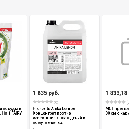
1 835 руб.
1 833,18
(0)
(0
я посуды в
Pro-brite Anika Lemon
МОП для вл
l in 1 FAIRY
Концентрат против
80 см с кар
известковых осаждений и
помутнения во...