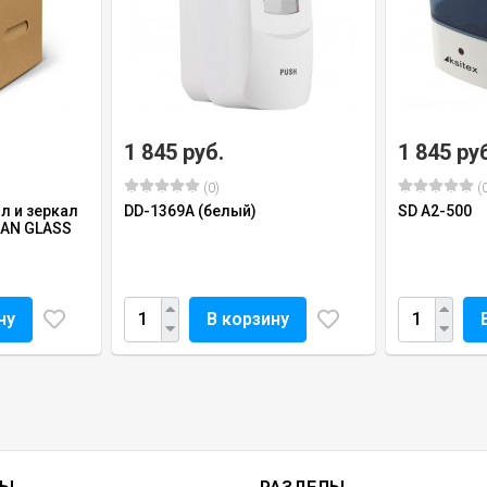
1 845 руб.
1 845 ру
(0)
(0
л и зеркал
DD-1369A (белый)
SD A2-500
AN GLASS
ну
В корзину