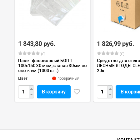
1 843,80 руб.
1 826,99 руб.
(0)
(0)
Пакет фасовочный БОПП
Средство для стеко
100х150 30 мкм,клапан 30мм со
ЛЕСНЫЕ ЯГОДЫ CLE
скотчем (1000 шт.)
20кг
Цвет
прозрачный
В корзину
В корзи