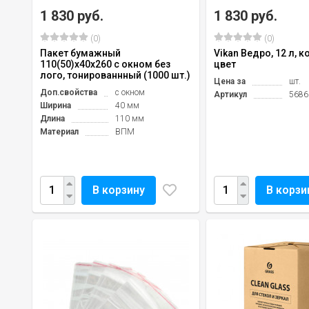
1 830 руб.
1 830 руб.
(0)
(0)
Пакет бумажный
Vikan Ведро, 12 л, 
110(50)х40х260 с окном без
цвет
лого, тонированнный (1000 шт.)
Цена за
шт.
Доп.свойства
с окном
Артикул
5686
Ширина
40 мм
Длина
110 мм
Материал
ВПМ
В корзину
В корзи