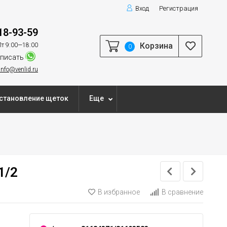
Вход
Регистрация
18-93-59
Корзина
т 9:00—18:00
0
писать
info@venlid.ru
становление щеток
Еще
1/2
В избранное
В сравнение