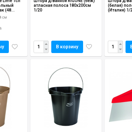
 Lime 1сл
Штора д/ванной RIGONE (беж)
Штора д/ва
ольный
атласная полоса 180х200см
(белая) по
к (48...
1/20
(Италия) 1/
4 см
й
ну
В корзину