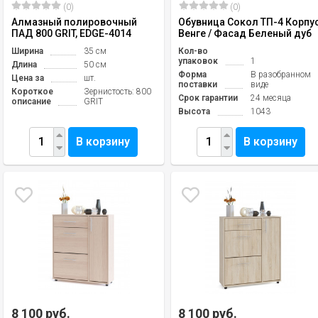
(0)
(0)
Алмазный полировочный
Обувница Сокол ТП-4 Корпу
ПАД 800 GRIT, EDGE-4014
Венге / Фасад Беленый дуб
Ширина
35 см
Кол-во
упаковок
1
Длина
50 см
Форма
В разобранном
Цена за
шт.
поставки
виде
Короткое
Зернистость: 800
Срок гарантии
24 месяца
описание
GRIT
Высота
1043
В корзину
В корзину
8 100 руб.
8 100 руб.