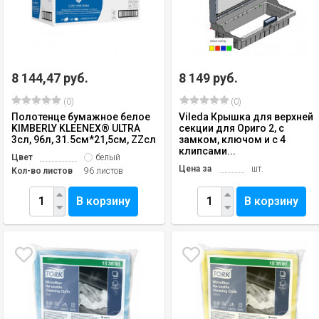
8 144,47 руб.
8 149 руб.
(0)
(0)
Полотенце бумажное белое
Vileda Крышка для верхней
KIMBERLY KLEENEX® ULTRA
секции для Ориго 2, с
3сл, 96л, 31.5см*21,5см, ZZсл
замком, ключом и с 4
клипсами...
Цвет
белый
Цена за
шт.
Кол-во листов
96 листов
В корзину
В корзину