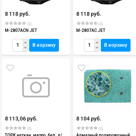
8 118 руб.
8 118 руб.
(0)
(0)
M-2807ACN JET
M-2807AC JET
В корзину
В корзину
8 113,06 руб.
8 104 руб.
(0)
(0)
ТОРК неткан. матер. бел. д/
Алмазный полировочный