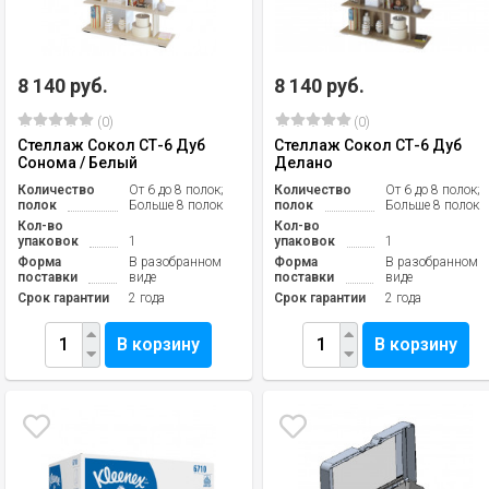
8 140 руб.
8 140 руб.
(0)
(0)
Стеллаж Сокол СТ-6 Дуб
Стеллаж Сокол СТ-6 Дуб
Сонома / Белый
Делано
Количество
От 6 до 8 полок;
Количество
От 6 до 8 полок;
полок
Больше 8 полок
полок
Больше 8 полок
Кол-во
Кол-во
упаковок
1
упаковок
1
Форма
В разобранном
Форма
В разобранном
поставки
виде
поставки
виде
Срок гарантии
2 года
Срок гарантии
2 года
В корзину
В корзину