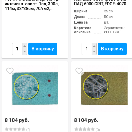
интенсив. очист. 1сл, 300л,
ПАД 6000 GRIT, EDGE-4070
114м, 32*38см, 70/гм2,...
Ширина
35 см
Длина
50 см
Цена за
шт.
Короткое
Зернистость:
описание
6000 GRIT
В корзину
В корзину
8 104 руб.
8 104 руб.
(0)
(0)