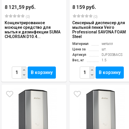
8 121,59 руб.
8 159 руб.
(0)
(0)
Концентрированное
Сенсерный диспенсер для
моющее средство для
мыльной пенки Veiro
мытья и дезинфекции SUMA
Professional SAVONA FOAM
CHLORSAN D10.4...
Steel
Материал
металл
Цена за
шт.
Артикул
DJF0038ACS
Вес, кг
1.5
В корзину
В корзину