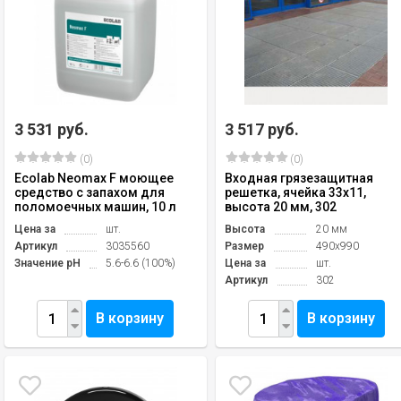
3 531 руб.
3 517 руб.
(0)
(0)
Ecolab Neomax F моющее
Входная грязезащитная
средство с запахом для
решетка, ячейка 33х11,
поломоечных машин, 10 л
высота 20 мм, 302
Цена за
шт.
Высота
20 мм
Артикул
3035560
Размер
490х990
Значение pH
5.6-6.6 (100%)
Цена за
шт.
Артикул
302
В корзину
В корзину