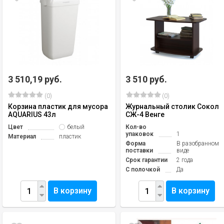
3 510,19 руб.
3 510 руб.
(0)
(0)
Корзина пластик для мусора
Журнальный столик Сокол
AQUARIUS 43л
СЖ-4 Венге
Цвет
белый
Кол-во
упаковок
1
Материал
пластик
Форма
В разобранном
поставки
виде
Срок гарантии
2 года
С полочкой
Да
В корзину
В корзину