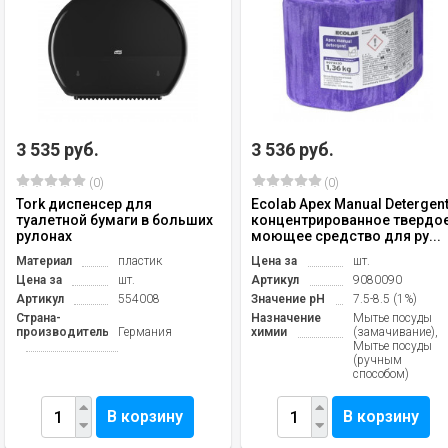
3 535 руб.
3 536 руб.
(0)
(0)
Tork диспенсер для
Ecolab Аpex Manual Detergen
туалетной бумаги в больших
концентрированное твердо
рулонах
моющее средство для ру...
Материал
пластик
Цена за
шт.
Цена за
шт.
Артикул
9080090
Артикул
554008
Значение pH
7.5-8.5 (1%)
Страна-
Назначение
Мытье посуды
производитель
Германия
химии
(замачивание),
Мытье посуды
(ручным
способом)
В корзину
В корзину