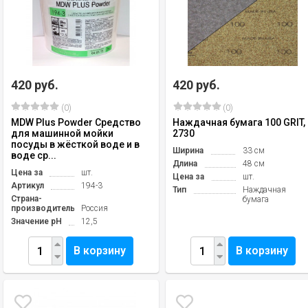
420 руб.
420 руб.
(0)
(0)
MDW Plus Powder Средство
Наждачная бумага 100 GRIT,
для машинной мойки
2730
посуды в жёсткой воде и в
Ширина
33 см
воде ср...
Длина
48 см
Цена за
шт.
Цена за
шт.
Артикул
194-3
Тип
Наждачная
Страна-
бумага
производитель
Россия
Значение pH
12,5
В корзину
В корзину