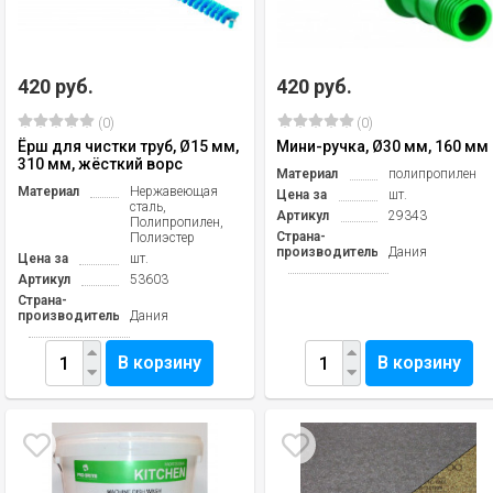
420 руб.
420 руб.
(0)
(0)
Ёрш для чистки труб, Ø15 мм,
Мини-ручка, Ø30 мм, 160 мм
310 мм, жёсткий ворс
Материал
полипропилен
Материал
Нержавеющая
Цена за
шт.
сталь,
Артикул
29343
Полипропилен,
Страна-
Полиэстер
производитель
Дания
Цена за
шт.
Артикул
53603
Страна-
производитель
Дания
В корзину
В корзину