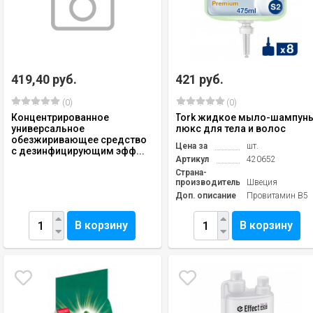
419,40 руб.
421 руб.
(0)
(0)
Концентрированное
Tork жидкое мыло-шампун
универсальное
люкс для тела и волос
обезжиривающее средство
Цена за
шт.
с дезинфицирующим эфф...
Артикул
420652
Страна-
производитель
Швеция
Доп. описание
Провитамин В5
В корзину
В корзину