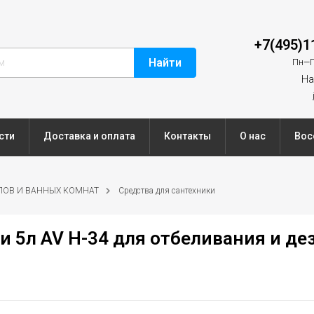
+7(495)1
Найти
Пн—П
На
сти
Доставка и оплата
Контакты
О нас
Вос
ЛОВ И ВАННЫХ КОМНАТ
Средства для сантехники
и 5л AV H-34 для отбеливания и д