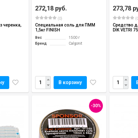
272,18 руб.
273,78 р
(0)
(0
з черенка,
Специальная соль для ПММ
Средство д
1,5кг FINISH
DIK VETRI 7
Вес
1500 г
Бренд
Calgonit
ну
В корзину
-30%