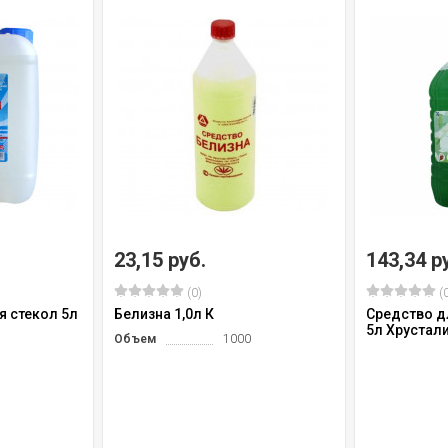
23,15 руб.
143,34 р
(0)
(0
я стекол 5л
Белизна 1,0л К
Средство д
5л Хрустал
Объем
1000