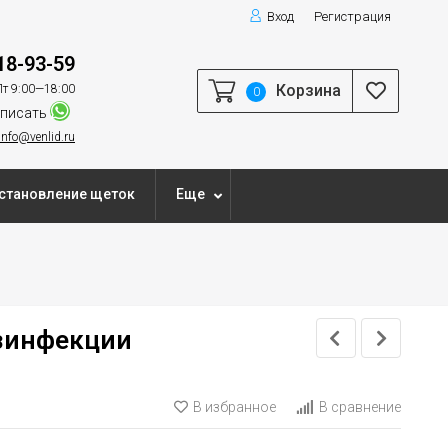
Вход
Регистрация
18-93-59
Корзина
т 9:00—18:00
0
писать
info@venlid.ru
становление щеток
Еще
езинфекции
В избранное
В сравнение