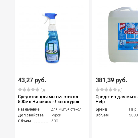
43,27 руб.
381,39 руб.
(0)
(0)
Средство для мытья стекол
Средство для мыть
500мл Нитхинол-Люкс курок
Help
Назначение
для мытья стекол
Бренд
Help
Доп.свойства
курок
Объем
5000
Объем
500