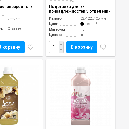
)
(0)
испенсеров Tork
Подставка для к/
принадлежностей 5 отделений
шт.
Размер
32х122х108 мм
200260
Цвет
черный
ль
Франция
Материал
PS
Цена за
шт
В корзину
В корзину