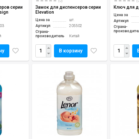
(0)
(0
еров серии
Замок для диспенсеров серии
Ключ для д
sign
Elevation
Цена за
Цена за
шт.
Артикул
03
Артикул
205502
Страна-
производите
Страна-
й
производитель
Китай
ну
В корзину