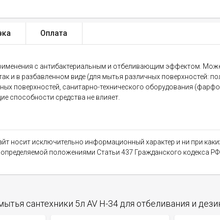
вка
Оплата
рименения с антибактериальным и отбеливающим эффектом. Может
 так и в разбавленном виде (для мытья различных поверхностей: пол
ьных поверхностей, санитарно-технического оборудования (фарфор
е способности средства не влияет.
сайт носит исключительно информационный характер и ни при как
, определяемой положениями Статьи 437 Гражданского кодекса РФ
мытья сантехники 5л AV H-34 для отбеливания и дез