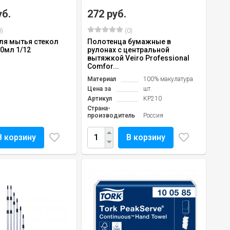
уб.
272 руб.
)
(0)
ля мытья стекол
Полотенца бумажные в
50мл 1/12
рулонах с центральной
вытяжкой Veiro Professional
Comfor...
Материал
100% макулатура
Цена за
шт.
Артикул
KP210
Страна-
производитель
Россия
В корзину
В корзину