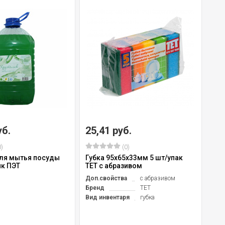
уб.
25,41 руб.
43
)
(0)
ля мытья посуды
Губка 95х65х33мм 5 шт/упак
Сов
ик ПЭТ
TET с абразивом
оци
кры
Доп.свойства
с абразивом
Выс
Бренд
TET
Шир
Вид инвентаря
губка
Дли
Мат