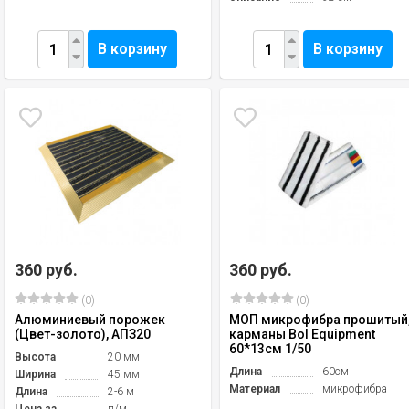
В корзину
В корзину
360 руб.
360 руб.
(0)
(0)
Алюминиевый порожек
МОП микрофибра прошитый
(Цвет-золото), АПЗ20
карманы Bol Equipment
60*13см 1/50
Высота
20 мм
Длина
60см
Ширина
45 мм
Материал
микрофибра
Длина
2-6 м