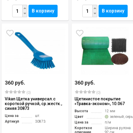
В корзину
В корзину
360 руб.
360 руб.
(0)
(0)
Vikan Щетка универсал.с
Щетинистое покрытие
короткой ручкой, ср.жестк.,
«Травка-эконом», 10.067
синяя 30873
Высота
12 мм
Цена за
шт.
Цвет
зеленый, сер
Артикул
30873
Цена за
п/м
Короткое
Ширина рулона:
описание
92 см