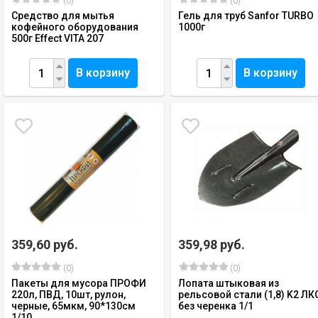
(0)
(0)
Средство для мытья
Гель для труб Sanfor TURBO
кофейного оборудования
1000г
500г Effect VITA 207
В корзину
В корзину
359,60 руб.
359,98 руб.
(0)
(0)
Пакеты для мусора ПРОФИ
Лопата штыковая из
220л, ПВД, 10шт, рулон,
рельсовой стали (1,8) K2 ЛК
черные, 65мкм, 90*130см
без черенка 1/1
1/10