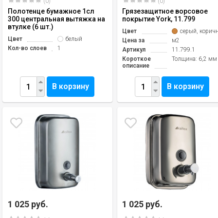
(0)
(0)
Полотенце бумажное 1сл
Грязезащитное ворсовое
300 центральная вытяжка на
покрытие York, 11.799
втулке (6 шт.)
Цвет
серый, корич
Цвет
белый
Цена за
м2
Кол-во слоев
1
Артикул
11.799.1
Короткое
Толщина: 6,2 мм
описание
В корзину
В корзину
1 025 руб.
1 025 руб.