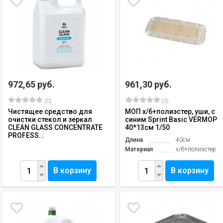
972,65 руб.
961,30 руб.
(0)
(0)
Чистящее средство для
МОП х/б+полиэстер, уши, с
очистки стекол и зеркал
синим Sprint Basic VERMOP
CLEAN GLASS CONCENTRATE
40*13см 1/50
PROFESS...
Длина
40см
Материал
х/б+полиэстер
В корзину
В корзину