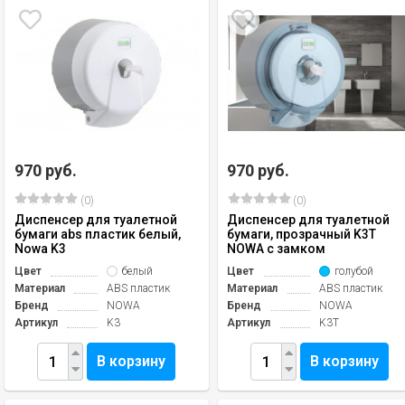
970 руб.
970 руб.
(0)
(0)
Диспенсер для туалетной
Диспенсер для туалетной
бумаги abs пластик белый,
бумаги, прозрачный K3T
Nowa K3
NOWA с замком
Цвет
белый
Цвет
голубой
Материал
ABS пластик
Материал
ABS пластик
Бренд
NOWA
Бренд
NOWA
Артикул
K3
Артикул
K3T
В корзину
В корзину