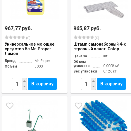
967,77 руб.
965,87 руб.
(0)
(0)
Универсальное моющее
Штамп самонаборный 4-х
средство 5л Mr. Proper
строчный пласт. Colop
Лимон
Цена за
шт
Бренд
Mr. Proper
Объем
упаковки
0.0008 м³
Объем
5000
Вес упаковки
0.126 кг
В корзину
В корзину