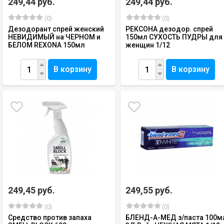
249,44 руб.
249,44 руб.
(0)
(0)
Дезодорант спрей женский
РЕКСОНА дезодор. спрей
НЕВИДИМЫЙ на ЧЕРНОМ и
150мл СУХОСТЬ ПУДРЫ для
БЕЛОМ REXONA 150мл
женщин 1/12
В корзину
В корзину
249,45 руб.
249,55 руб.
(0)
(0)
Средство против запаха
БЛЕНД-А-МЕД з/паста 100м