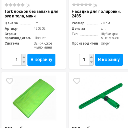
(0)
(0)
Tork лосьон без запаха для
Насадка для полировки,
рук и тела, мини
2485
Цена за
шт.
Размер
20 см
Артикул
420202
Цена за
шт.
Страна-
Тип
Шубки для
производитель
Швеция
мытья окон
Система
S2 - Жидкое
Производитель
Unger
мыло мини
В корзину
В корзину