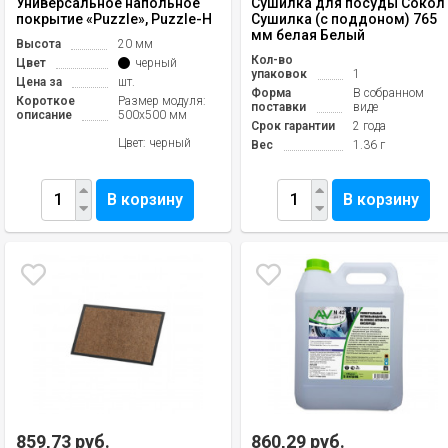
Универсальное напольное
Сушилка для посуды Сокол
покрытие «Puzzle», Puzzle-H
Сушилка (с поддоном) 765
мм белая Белый
Высота
20 мм
Кол-во
Цвет
черный
упаковок
1
Цена за
шт.
Форма
В собранном
Короткое
Размер модуля:
поставки
виде
описание
500х500 мм
Срок гарантии
2 года
Цвет: черный
Вес
1.36 г
В корзину
В корзину
859,73 руб.
860,29 руб.