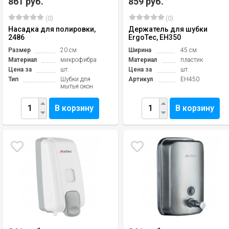
861 руб.
859 руб.
(0)
(0)
Насадка для полировки,
Держатель для шубки
2486
ErgoTec, EH350
Размер
20 см
Ширина
45 см
Материал
микрофибра
Материал
пластик
Цена за
шт.
Цена за
шт.
Тип
Шубки для
Артикул
EH450
мытья окон
В корзину
В корзину