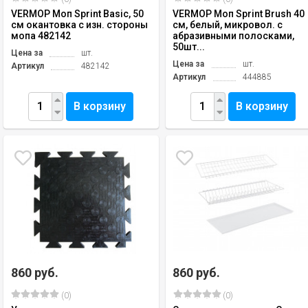
VERMOP Моп Sprint Basic, 50
VERMOP Моп Sprint Brush 40
см окантовка с изн. стороны
см, белый, микровол. с
мопа 482142
абразивными полосками,
50шт...
Цена за
шт.
Цена за
шт.
Артикул
482142
Артикул
444885
В корзину
В корзину
860 руб.
860 руб.
(0)
(0)