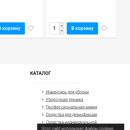
В корзину
В корзину
КАТАЛОГ
Инвентарь для уборки
Уборочная техника
Профессиональная химия
Средства для дезинфекции
Средства индивидуальной
защиты (маски, перчатки)
Этот сайт использует файлы cookies
к