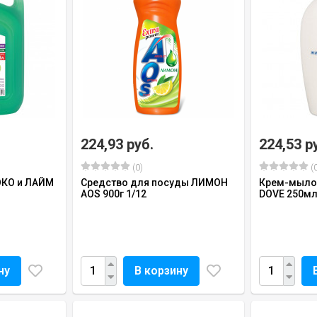
224,93 руб.
224,53 р
(0)
(0
КО и ЛАЙМ
Средство для посуды ЛИМОН
Крем-мыло
AOS 900г 1/12
DOVE 250мл
ну
В корзину