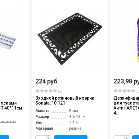
224 руб.
223,98 р
(0)
(0
.
Входной резиновый коврик
Дезинфици
лосками
Sonata, 10.121
для туалет
П 40*11см
АнтиНАЛЕТ+Б
Высота
8 мм
4...
Размер
40х60 см
оволокно
Вес
1.4 кг
Материал
резина