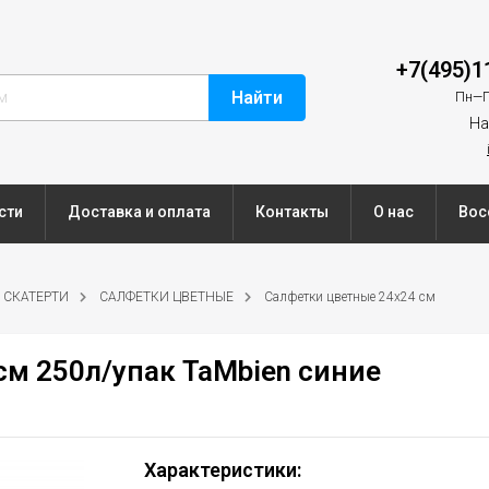
+7(495)1
Найти
Пн—П
На
сти
Доставка и оплата
Контакты
О нас
Вос
 СКАТЕРТИ
САЛФЕТКИ ЦВЕТНЫЕ
Салфетки цветные 24х24 см
м 250л/упак TaMbien синие
Характеристики: