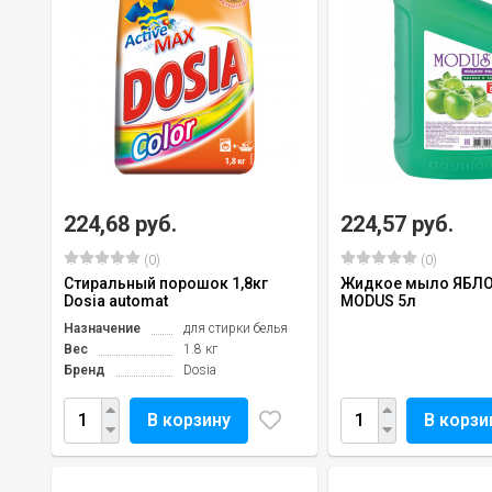
224,68 руб.
224,57 руб.
(0)
(0)
Стиральный порошок 1,8кг
Жидкое мыло ЯБЛО
Dosia automat
MODUS 5л
Назначение
для стирки белья
Вес
1.8 кг
Бренд
Dosia
В корзину
В корзи