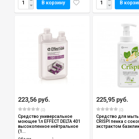
В корзину
В корзи
223,56 руб.
225,95 руб.
(0)
(0)
Средство универсальное
Средство для мыть
моющее 1л EFFECT DELTA 401
CRISPI пенка с соко
высокопенное нейтральное
экстрактом базили
(1...
Объем
1