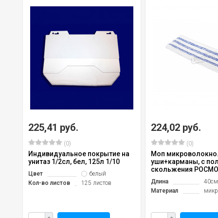
225,41 руб.
224,02 руб.
(0)
(0)
Индивидуальное покрытие на
Моп микроволокно
унитаз 1/2сл, бел, 125л 1/10
уши+карманы, с по
скольжения РОСМО
Цвет
белый
Длина
40см
Кол-во листов
125 листов
Материал
микр