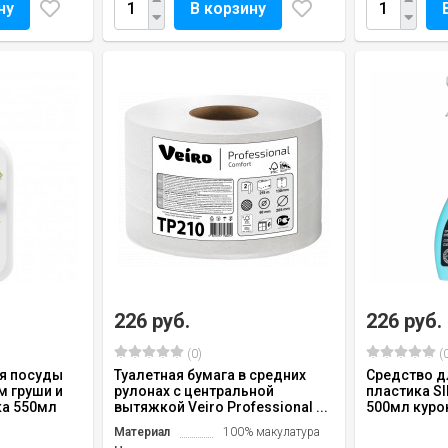
ну
В корзину
226 руб.
226 руб.
(0)
(0
я посуды
Туалетная бумага в средних
Средство д
м груши и
рулонах с центральной
пластика S
ка 550мл
вытяжкой Veiro Professional ...
500мл куро
Материал
100% макулатура