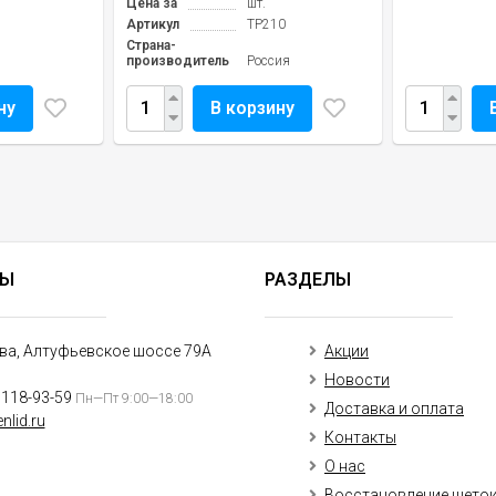
Цена за
шт.
Артикул
TP210
Страна-
производитель
Россия
ну
В корзину
ТЫ
РАЗДЕЛЫ
ква, Алтуфьевское шоссе 79А
Акции
Новости
)118-93-59
Пн—Пт 9:00—18:00
Доставка и оплата
nlid.ru
Контакты
О нас
Восстановление щето