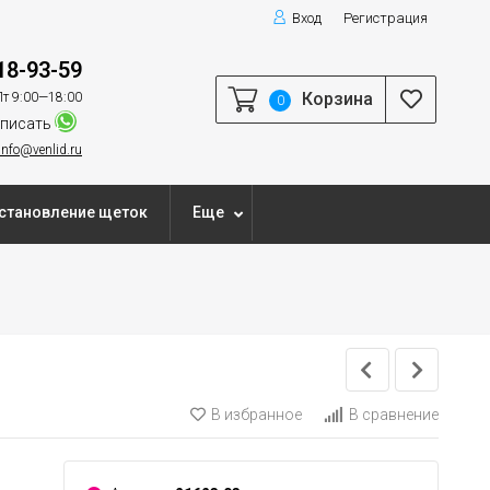
Вход
Регистрация
18-93-59
Корзина
т 9:00—18:00
0
писать
info@venlid.ru
становление щеток
Еще
В избранное
В сравнение