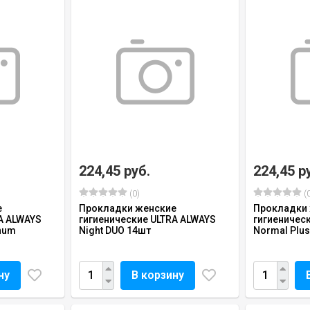
224,45 руб.
224,45 р
(0)
(0
е
Прокладки женские
Прокладки
A ALWAYS
гигиенические ULTRA ALWAYS
гигиеничес
inum
Night DUO 14шт
Normal Plu
ну
В корзину