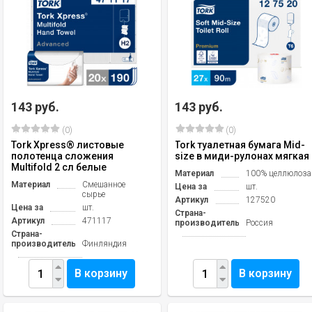
143 руб.
143 руб.
(0)
(0)
Tork Xpress® листовые
Tork туалетная бумага Mid-
полотенца сложения
size в миди-рулонах мягкая
Multifold 2 сл белые
Материал
100% целлюлоза
Материал
Смешанное
Цена за
шт.
сырье
Артикул
127520
Цена за
шт.
Страна-
Артикул
471117
производитель
Россия
Страна-
производитель
Финляндия
В корзину
В корзину