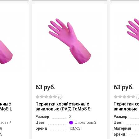
63 руб.
63 руб.
(0)
(0
енные
Перчатки хозяйственные
Перчатки х
MoS L
виниловые (PVC) ToMoS S
виниловые 
Размер
S
Размер
озовый
Цвет
фиолетовый
Цвет
л
Бренд
ToMoS
Материал
S
Бренд