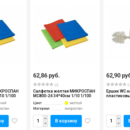
62,86 руб.
62,90 ру
(0)
(0
ИКРОСПАН
Салфетка желтая МИКРОСПАН
Ершик WC н
10 1/100
МС800-24 34*40см 1/10 1/100
пластиков
иний
Цвет
желтый
оспан
Материал
микроспан
ну
В корзину