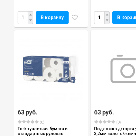
В корзину
В корзи
63 руб.
63 руб.
(0)
(0)
Tork туалетная бумага в
Подложка д/торта 
стандартных рулонах
3,2мм золото/жемч