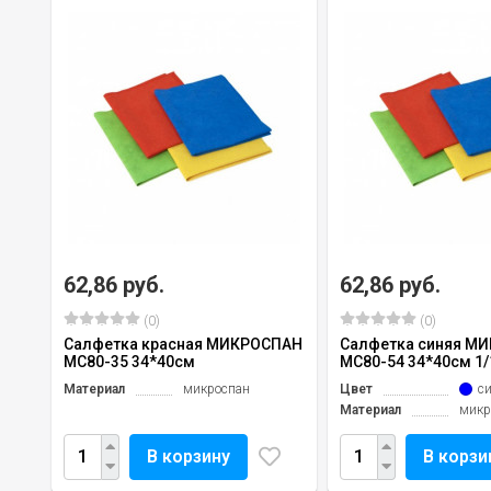
62,86 руб.
62,86 руб.
(0)
(0)
Салфетка красная МИКРОСПАН
Салфетка синяя М
МС80-35 34*40см
МС80-54 34*40см 1/
Материал
микроспан
Цвет
с
Материал
микр
В корзину
В корзи