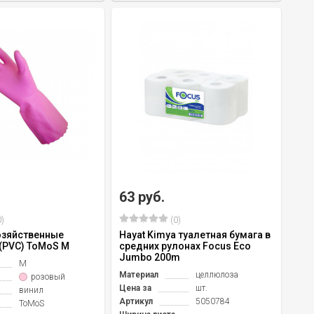
63 руб.
)
(0)
озяйственные
Hayat Kimya туалетная бумага в
(PVC) ToMoS M
средних рулонах Focus Eco
Jumbo 200m
M
Материал
целлюлоза
розовый
Цена за
шт.
винил
Артикул
5050784
ToMoS