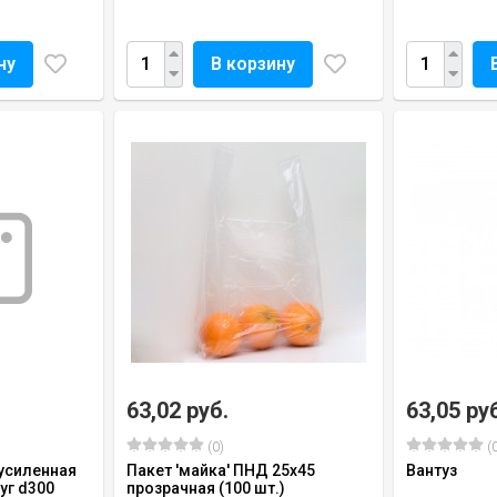
ну
В корзину
63,02 руб.
63,05 ру
(0)
(0
усиленная
Пакет 'майка' ПНД 25х45
Вантуз
уг d300
прозрачная (100 шт.)