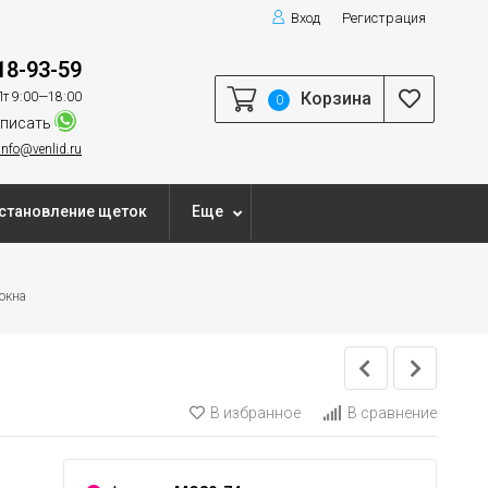
Вход
Регистрация
18-93-59
Корзина
т 9:00—18:00
0
писать
info@venlid.ru
становление щеток
Еще
окна
В избранное
В сравнение