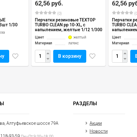
62,56 руб.
62,56 ру
(0)
(0
НЫЕ
Перчатки резиновые TEXTOP
Перчатки р
3шт 1/30
TURBO CLEAN рр 10-XL, с
TURBO CLEAN
напылением, желтые 1/12 1/300
напылением
оза
Цвет
желтый
Цвет
Материал
латекс
Материал
ну
В корзину
ТЫ
РАЗДЕЛЫ
ква, Алтуфьевское шоссе 79А
Акции
Новости
)118-93-59
Пн—Пт 9:00—18:00